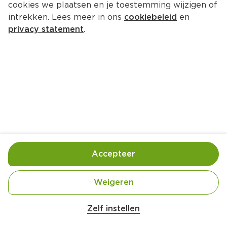
cookies we plaatsen en je toestemming wijzigen of
Dirt Devil Scrub brush round soft 
intrekken. Lees meer in ons
cookiebeleid
en
grip
privacy statement
.
Per Kaart 1 st
1.
49
Toevoegen
Bewaar in je lijstje
Accepteer
Er is geen productinformatie
Weigeren
Belangrijke veiligheidswaarschuwing
Amogusti olijven gevuld met citroen blik 
Zelf instellen
200g