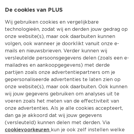
0
De cookies van PLUS
0.00
MENU
Wij gebruiken cookies en vergelijkbare
technologieën, zodat wij en derden jouw gedrag op
onze website(s), maar ook daarbuiten kunnen
Kies jouw winke
volgen, ook wanneer je doorklikt vanuit onze e-
Terug
Producten
mails en nieuwsbrieven. Verder kunnen wij
versleutelde persoonsgegevens delen (zoals een e-
mailadres en aankoopgegevens) met derde
partijen zoals onze advertentiepartners om je
gepersonaliseerde advertenties te laten zien op
onze website(s), maar ook daarbuiten. Ook kunnen
wij jouw gegevens gebruiken om analyses uit te
voeren zoals het meten van de effectiviteit van
onze advertenties. Als je alle cookies accepteert,
dan ga je akkoord dat wij jouw gegevens
(versleuteld) kunnen delen met derden. Via
cookievoorkeuren
kun je ook zelf instellen welke