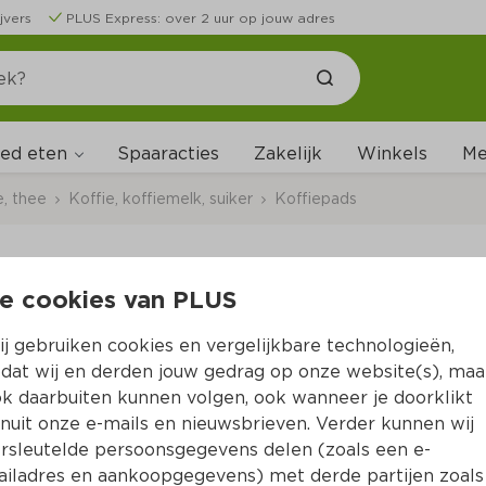
jvers
PLUS Express: over 2 uur op jouw adres
ed eten
Me
Spaaracties
Zakelijk
Winkels
e, thee
Koffie, koffiemelk, suiker
Koffiepads
e cookies van PLUS
Douwe Egberts Aroma
j gebruiken cookies en vergelijkbare technologieën,
Per Zak 54 st  (per stuks €0.19)
dat wij en derden jouw gedrag op onze website(s), maa
k daarbuiten kunnen volgen, ook wanneer je doorklikt
9.
99
nuit onze e-mails en nieuwsbrieven. Verder kunnen wij
rsleutelde persoonsgegevens delen (zoals een e-
iladres en aankoopgegevens) met derde partijen zoals