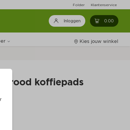
Folder
Klantenservice
0
0.00
Inloggen
er
Kies jouw winkel
Wijnshop
 rood koffiepads
Boodschappenlijstjes
r