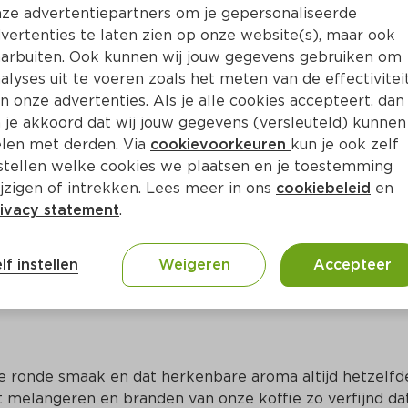
Bewaar i
Toevoegen
ze advertentiepartners om je gepersonaliseerde
vertenties te laten zien op onze website(s), maar ook
arbuiten. Ook kunnen wij jouw gegevens gebruiken om
alyses uit te voeren zoals het meten van de effectivitei
n onze advertenties. Als je alle cookies accepteert, dan
 je akkoord dat wij jouw gegevens (versleuteld) kunnen
len met derden. Via
cookievoorkeuren
kun je ook zelf
stellen welke cookies we plaatsen en je toestemming
jzigen of intrekken. Lees meer in ons
cookiebeleid
en
ivacy statement
.
ct
lf instellen
Weigeren
Accepteer
e ronde smaak en dat herkenbare aroma altijd hetzelfde
t melangeren en branden van onze koffie zo verfijnd dat