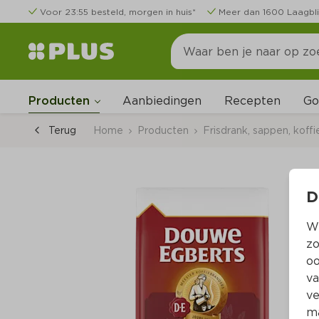
Voor 23:55 besteld, morgen in huis*
Meer dan 1600 Laagbli
Go
Producten
Aanbiedingen
Recepten
Terug
Home
Producten
Frisdrank, sappen, koffi
D
Wi
zo
oo
va
ve
ma