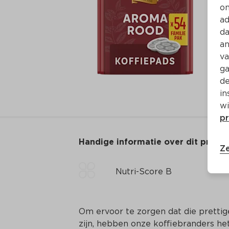
on
ad
da
an
va
ga
de
in
wi
pr
Handige informatie over dit produ
Ze
Nutri-Score B
Om ervoor te zorgen dat die prettig
zijn, hebben onze koffiebranders he