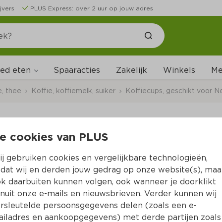
jvers
PLUS Express: over 2 uur op jouw adres
ed eten
Me
Spaaracties
Zakelijk
Winkels
e, thee
Koffie, koffiemelk, suiker
Koffiecups, geschikt voor N
e cookies van PLUS
Douwe Egberts Capsu
j gebruiken cookies en vergelijkbare technologieën,
Per Doos 40 st  (per stuks €0.29)
dat wij en derden jouw gedrag op onze website(s), maa
k daarbuiten kunnen volgen, ook wanneer je doorklikt
11.
79
nuit onze e-mails en nieuwsbrieven. Verder kunnen wij
rsleutelde persoonsgegevens delen (zoals een e-
iladres en aankoopgegevens) met derde partijen zoals