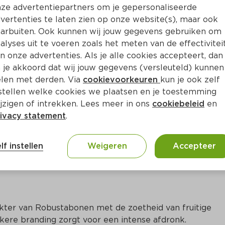
Bewaar i
Toevoegen
ze advertentiepartners om je gepersonaliseerde
vertenties te laten zien op onze website(s), maar ook
arbuiten. Ook kunnen wij jouw gegevens gebruiken om
alyses uit te voeren zoals het meten van de effectivitei
n onze advertenties. Als je alle cookies accepteert, dan
 je akkoord dat wij jouw gegevens (versleuteld) kunnen
len met derden. Via
cookievoorkeuren
kun je ook zelf
stellen welke cookies we plaatsen en je toestemming
jzigen of intrekken. Lees meer in ons
cookiebeleid
en
ivacy statement
.
ct
lf instellen
Weigeren
Accepteer
akter van Robustabonen met de zoetheid van fruitige 
ere branding zorgt voor een intense afdronk.
