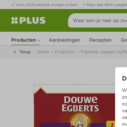
Voor 23:55 besteld, morgen in huis*
Meer dan 1600 Laagbli
Go
Producten
Aanbiedingen
Recepten
Terug
Home
Producten
Frisdrank, sappen, koffi
D
Wi
zo
oo
va
ve
ma