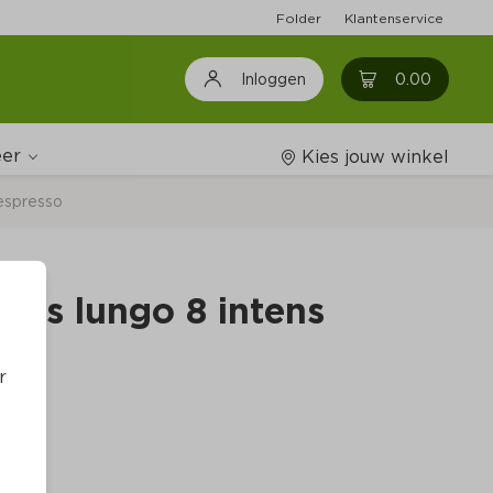
Folder
Klantenservice
0
0.00
Inloggen
er
Kies jouw winkel
espresso
Wijnshop
les lungo 8 intens
Boodschappenlijstjes
r