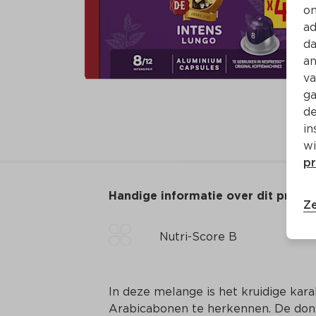
on
ad
da
an
va
ga
de
in
wi
pr
Handige informatie over dit produ
Ze
Nutri-Score B
In deze melange is het kruidige kar
Arabicabonen te herkennen. De donk