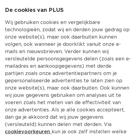
0
De cookies van PLUS
0.00
MENU
Wij gebruiken cookies en vergelijkbare
technologieën, zodat wij en derden jouw gedrag op
onze website(s), maar ook daarbuiten kunnen
Kies jouw winke
volgen, ook wanneer je doorklikt vanuit onze e-
Terug
Producten
mails en nieuwsbrieven. Verder kunnen wij
versleutelde persoonsgegevens delen (zoals een e-
mailadres en aankoopgegevens) met derde
partijen zoals onze advertentiepartners om je
gepersonaliseerde advertenties te laten zien op
onze website(s), maar ook daarbuiten. Ook kunnen
wij jouw gegevens gebruiken om analyses uit te
voeren zoals het meten van de effectiviteit van
onze advertenties. Als je alle cookies accepteert,
dan ga je akkoord dat wij jouw gegevens
(versleuteld) kunnen delen met derden. Via
cookievoorkeuren
kun je ook zelf instellen welke