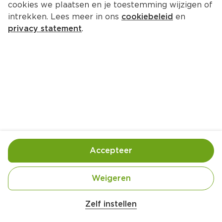
cookies we plaatsen en je toestemming wijzigen of
Dr. Beckman Ossengalzeep 
intrekken. Lees meer in ons
cookiebeleid
en
vlekkenborstel
privacy statement
.
Fles 250 ml  (liter €15.16)
3.
79
Toevoegen
Bewaar in je lijstje
Accepteer
Handige informatie over dit product
Weigeren
Corrosief (Bijtend)
Zelf instellen