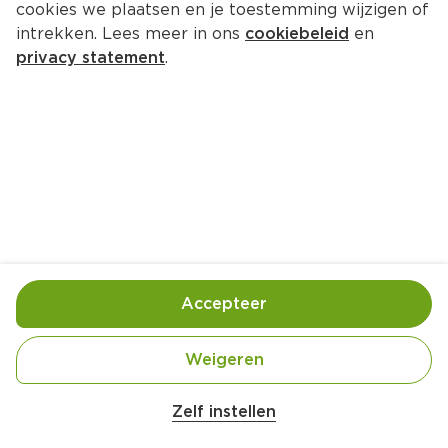
cookies we plaatsen en je toestemming wijzigen of
Dr. Oetker La Mia Familia garlic 
intrekken. Lees meer in ons
cookiebeleid
en
breekbrood
privacy statement
.
Per Doos 480 g  (per kilo €9.56)
4.
59
Toevoegen
Bewaar in je lijstje
Accepteer
Handige informatie over dit product
Weigeren
Vriesvers
Zelf instellen