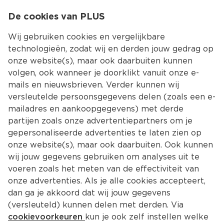
0
De cookies van PLUS
0.00
MENU
Wij gebruiken cookies en vergelijkbare
technologieën, zodat wij en derden jouw gedrag op
onze website(s), maar ook daarbuiten kunnen
Kies jouw winke
volgen, ook wanneer je doorklikt vanuit onze e-
Terug
Producten
mails en nieuwsbrieven. Verder kunnen wij
versleutelde persoonsgegevens delen (zoals een e-
mailadres en aankoopgegevens) met derde
partijen zoals onze advertentiepartners om je
gepersonaliseerde advertenties te laten zien op
onze website(s), maar ook daarbuiten. Ook kunnen
wij jouw gegevens gebruiken om analyses uit te
voeren zoals het meten van de effectiviteit van
onze advertenties. Als je alle cookies accepteert,
dan ga je akkoord dat wij jouw gegevens
(versleuteld) kunnen delen met derden. Via
cookievoorkeuren
kun je ook zelf instellen welke