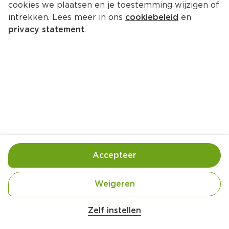
cookies we plaatsen en je toestemming wijzigen of
Dreft handafwas appel
intrekken. Lees meer in ons
cookiebeleid
en
Per Fles 340 ml  (per liter €5.85)
privacy statement
.
1.
99
Toevoegen
Bewaar in je lijstje
Accepteer
Handige informatie over dit product
Schadelijk
Weigeren
Zelf instellen
Met een rijke formule voor een schitterend schone 