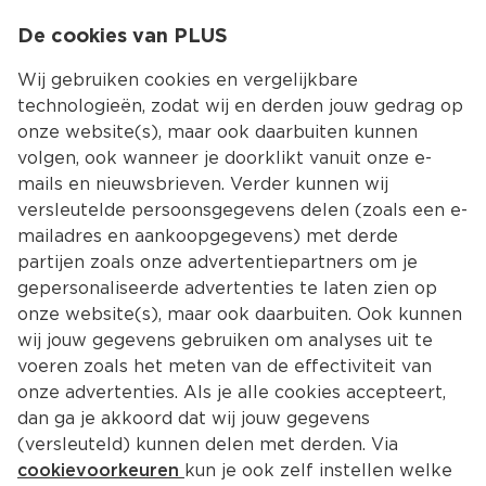
0
De cookies van PLUS
0.00
MENU
Wij gebruiken cookies en vergelijkbare
technologieën, zodat wij en derden jouw gedrag op
onze website(s), maar ook daarbuiten kunnen
Kies jouw winke
volgen, ook wanneer je doorklikt vanuit onze e-
Terug
Producten
mails en nieuwsbrieven. Verder kunnen wij
versleutelde persoonsgegevens delen (zoals een e-
mailadres en aankoopgegevens) met derde
partijen zoals onze advertentiepartners om je
gepersonaliseerde advertenties te laten zien op
onze website(s), maar ook daarbuiten. Ook kunnen
wij jouw gegevens gebruiken om analyses uit te
voeren zoals het meten van de effectiviteit van
onze advertenties. Als je alle cookies accepteert,
dan ga je akkoord dat wij jouw gegevens
(versleuteld) kunnen delen met derden. Via
cookievoorkeuren
kun je ook zelf instellen welke