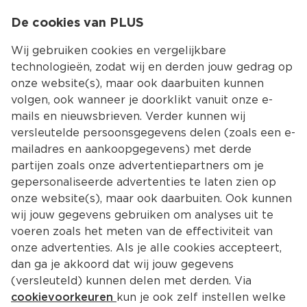
0
De cookies van PLUS
0.00
MENU
Wij gebruiken cookies en vergelijkbare
technologieën, zodat wij en derden jouw gedrag op
onze website(s), maar ook daarbuiten kunnen
Kies jouw winke
volgen, ook wanneer je doorklikt vanuit onze e-
Terug
Producten
mails en nieuwsbrieven. Verder kunnen wij
versleutelde persoonsgegevens delen (zoals een e-
mailadres en aankoopgegevens) met derde
partijen zoals onze advertentiepartners om je
gepersonaliseerde advertenties te laten zien op
onze website(s), maar ook daarbuiten. Ook kunnen
wij jouw gegevens gebruiken om analyses uit te
voeren zoals het meten van de effectiviteit van
onze advertenties. Als je alle cookies accepteert,
dan ga je akkoord dat wij jouw gegevens
(versleuteld) kunnen delen met derden. Via
cookievoorkeuren
kun je ook zelf instellen welke