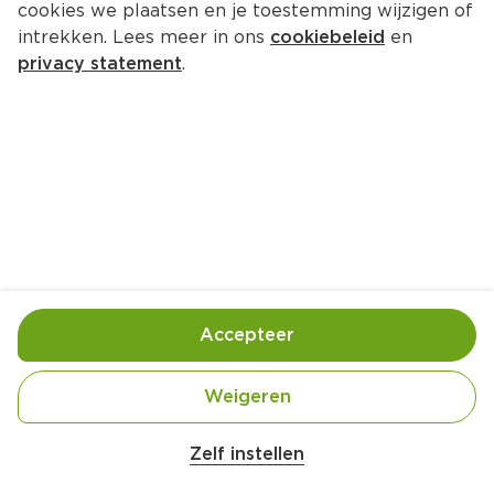
cookies we plaatsen en je toestemming wijzigen of
DuParc Kniekous Lycra 20D sand 
intrekken. Lees meer in ons
cookiebeleid
en
2p
privacy statement
.
4.
99
Toevoegen
Bewaar in je lijstje
Accepteer
Handige informatie over dit product
Weigeren
Met deze Everyday kniekousen van duParc zie je er 
altijd goed uit! Deze kniekous heeft namelijk een 
Zelf instellen
stijlvolle, glanzende uitstraling op de benen. De 