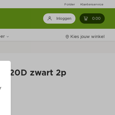
Folder
Klantenservice
0
0.00
Inloggen
er
Kies jouw winkel
Wijnshop
ra 20D zwart 2p
Boodschappenlijstjes
r