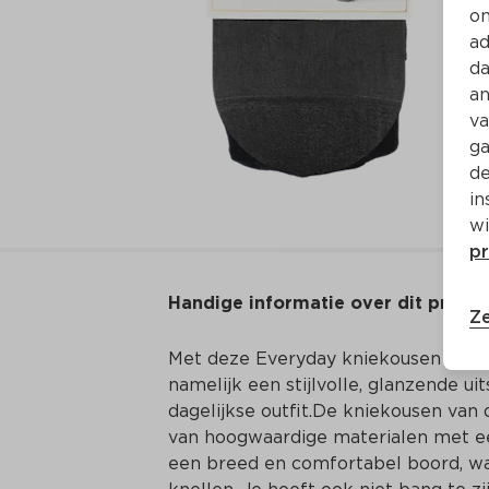
on
ad
da
an
va
ga
de
in
wi
pr
Handige informatie over dit produ
Ze
Met deze Everyday kniekousen van duP
namelijk een stijlvolle, glanzende ui
dagelijkse outfit.De kniekousen van 
van hoogwaardige materialen met ee
een breed en comfortabel boord, waar