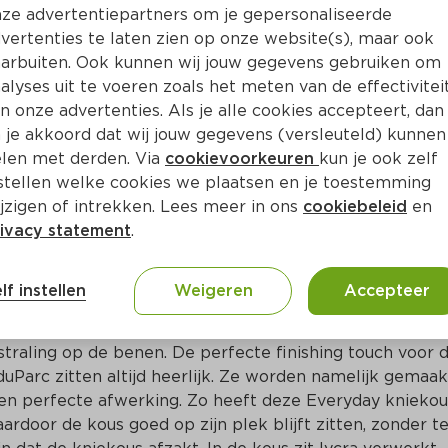
Bewaar i
Toevoegen
ze advertentiepartners om je gepersonaliseerde
vertenties te laten zien op onze website(s), maar ook
arbuiten. Ook kunnen wij jouw gegevens gebruiken om
alyses uit te voeren zoals het meten van de effectivitei
n onze advertenties. Als je alle cookies accepteert, dan
 je akkoord dat wij jouw gegevens (versleuteld) kunnen
len met derden. Via
cookievoorkeuren
kun je ook zelf
stellen welke cookies we plaatsen en je toestemming
jzigen of intrekken. Lees meer in ons
cookiebeleid
en
ivacy statement
.
ct
lf instellen
Weigeren
Accepteer
arc zie je er altijd goed uit! Deze kniekous heeft 
tstraling op de benen. De perfecte finishing touch voor d
duParc zitten altijd heerlijk. Ze worden namelijk gemaakt
n perfecte afwerking. Zo heeft deze Everyday kniekous
door de kous goed op zijn plek blijft zitten, zonder te