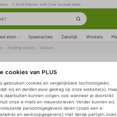
jvers
PLUS Express: over 2 uur op jouw adres
ed eten
Me
Spaaracties
Zakelijk
Winkels
ce
Kleding, textiel
Sokken
e cookies van PLUS
DuParc Kniekous Lyc
j gebruiken cookies en vergelijkbare technologieën,
dat wij en derden jouw gedrag op onze website(s), maa
k daarbuiten kunnen volgen, ook wanneer je doorklikt
4.
99
nuit onze e-mails en nieuwsbrieven. Verder kunnen wij
rsleutelde persoonsgegevens delen (zoals een e-
iladres en aankoopgegevens) met derde partijen zoals