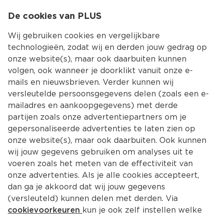
0
De cookies van PLUS
0.00
MENU
Wij gebruiken cookies en vergelijkbare
technologieën, zodat wij en derden jouw gedrag op
onze website(s), maar ook daarbuiten kunnen
Kies jouw winke
volgen, ook wanneer je doorklikt vanuit onze e-
Terug
Producten
mails en nieuwsbrieven. Verder kunnen wij
versleutelde persoonsgegevens delen (zoals een e-
mailadres en aankoopgegevens) met derde
partijen zoals onze advertentiepartners om je
gepersonaliseerde advertenties te laten zien op
onze website(s), maar ook daarbuiten. Ook kunnen
wij jouw gegevens gebruiken om analyses uit te
voeren zoals het meten van de effectiviteit van
onze advertenties. Als je alle cookies accepteert,
dan ga je akkoord dat wij jouw gegevens
(versleuteld) kunnen delen met derden. Via
cookievoorkeuren
kun je ook zelf instellen welke