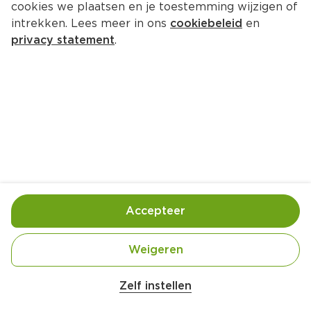
cookies we plaatsen en je toestemming wijzigen of
Earth & Wheat Brioche style 
intrekken. Lees meer in ons
cookiebeleid
en
flatbread
privacy statement
.
Zak 4 st  (stuks €0.45)
1.
79
Toevoegen
Bewaar in je lijstje
Accepteer
Bereidingswijze
Weigeren
Bereidings instructie: Grill, Verwijder de verpakking. 
Besprenkel het brood met een beetje water. Plaats 
Zelf instellen
onder een voorverwarmde grill op middelhoog vuur 