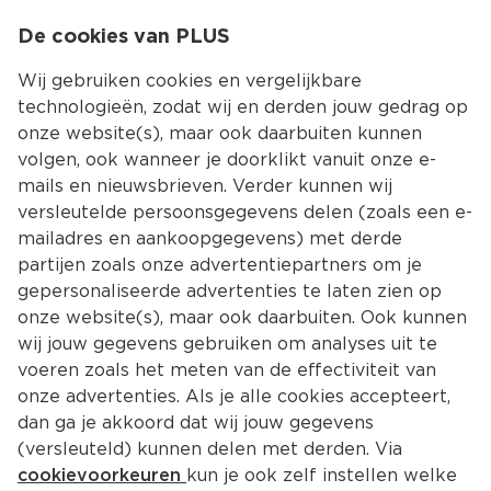
0
De cookies van PLUS
0.00
MENU
Wij gebruiken cookies en vergelijkbare
technologieën, zodat wij en derden jouw gedrag op
onze website(s), maar ook daarbuiten kunnen
Kies jouw winke
volgen, ook wanneer je doorklikt vanuit onze e-
Terug
Producten
mails en nieuwsbrieven. Verder kunnen wij
versleutelde persoonsgegevens delen (zoals een e-
mailadres en aankoopgegevens) met derde
partijen zoals onze advertentiepartners om je
gepersonaliseerde advertenties te laten zien op
onze website(s), maar ook daarbuiten. Ook kunnen
wij jouw gegevens gebruiken om analyses uit te
voeren zoals het meten van de effectiviteit van
onze advertenties. Als je alle cookies accepteert,
dan ga je akkoord dat wij jouw gegevens
(versleuteld) kunnen delen met derden. Via
cookievoorkeuren
kun je ook zelf instellen welke