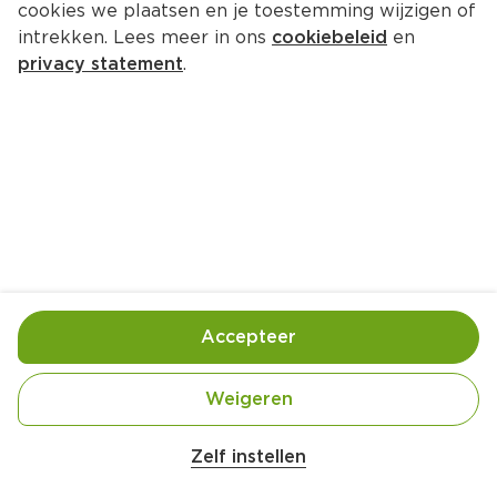
cookies we plaatsen en je toestemming wijzigen of
Eddy Toys Glider
intrekken. Lees meer in ons
cookiebeleid
en
Per Kaart 1 st
privacy statement
.
2.
99
Toevoegen
Bewaar in je lijstje
Accepteer
Contactgegevens leverancier
Weigeren
Over onze prijs- en productinformatie
Zelf instellen
De winkels van PLUS hanteren op de website de