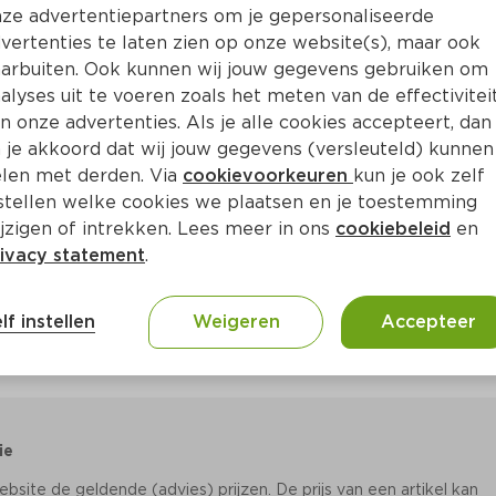
Bewaar i
Toevoegen
ze advertentiepartners om je gepersonaliseerde
vertenties te laten zien op onze website(s), maar ook
arbuiten. Ook kunnen wij jouw gegevens gebruiken om
alyses uit te voeren zoals het meten van de effectivitei
n onze advertenties. Als je alle cookies accepteert, dan
 je akkoord dat wij jouw gegevens (versleuteld) kunnen
len met derden. Via
cookievoorkeuren
kun je ook zelf
stellen welke cookies we plaatsen en je toestemming
jzigen of intrekken. Lees meer in ons
cookiebeleid
en
ivacy statement
.
lf instellen
Weigeren
Accepteer
ie
site de geldende (advies) prijzen. De prijs van een artikel kan