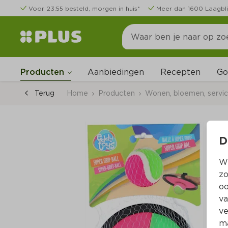
Voor 23:55 besteld, morgen in huis*
Meer dan 1600 Laagbli
Go
Producten
Aanbiedingen
Recepten
Terug
Home
Producten
Wonen, bloemen, servi
D
Wi
zo
oo
va
ve
ma