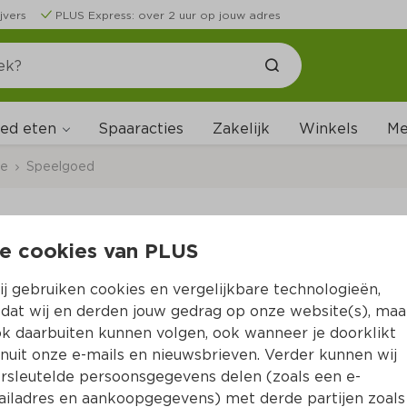
jvers
PLUS Express: over 2 uur op jouw adres
ed eten
Me
Spaaracties
Zakelijk
Winkels
ce
Speelgoed
e cookies van PLUS
Eddy Toys Super grip
j gebruiken cookies en vergelijkbare technologieën,
Per Net 1 st
dat wij en derden jouw gedrag op onze website(s), maa
k daarbuiten kunnen volgen, ook wanneer je doorklikt
3.
99
nuit onze e-mails en nieuwsbrieven. Verder kunnen wij
rsleutelde persoonsgegevens delen (zoals een e-
iladres en aankoopgegevens) met derde partijen zoals