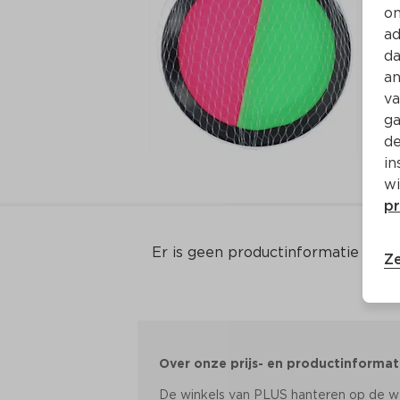
on
ad
da
an
va
ga
de
in
wi
pr
Er is geen productinformatie
Ze
Over onze prijs- en productinformat
De winkels van PLUS hanteren op de web