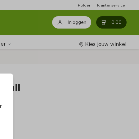
Folder
Klantenservice
0
0.00
Inloggen
er
Kies jouw winkel
Wijnshop
 ball
Boodschappenlijstjes
r