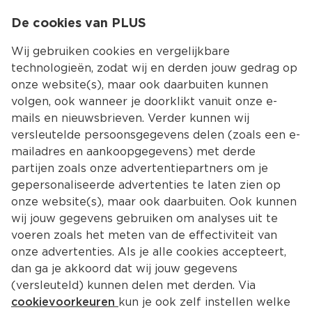
0
De cookies van PLUS
0.00
MENU
Wij gebruiken cookies en vergelijkbare
technologieën, zodat wij en derden jouw gedrag op
onze website(s), maar ook daarbuiten kunnen
Kies jouw winke
volgen, ook wanneer je doorklikt vanuit onze e-
Terug
Producten
mails en nieuwsbrieven. Verder kunnen wij
versleutelde persoonsgegevens delen (zoals een e-
mailadres en aankoopgegevens) met derde
partijen zoals onze advertentiepartners om je
gepersonaliseerde advertenties te laten zien op
onze website(s), maar ook daarbuiten. Ook kunnen
wij jouw gegevens gebruiken om analyses uit te
voeren zoals het meten van de effectiviteit van
onze advertenties. Als je alle cookies accepteert,
dan ga je akkoord dat wij jouw gegevens
(versleuteld) kunnen delen met derden. Via
cookievoorkeuren
kun je ook zelf instellen welke