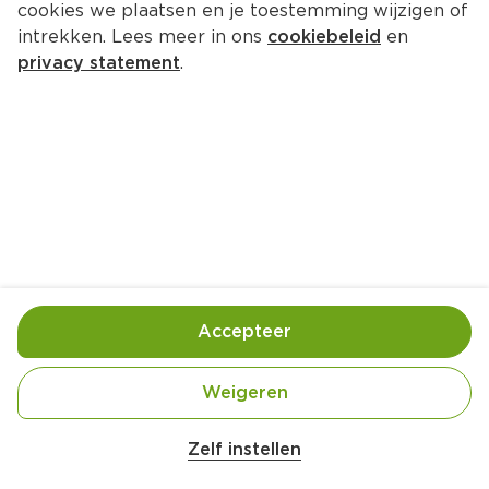
cookies we plaatsen en je toestemming wijzigen of
Ehrmann HP Creatine Drink 
intrekken. Lees meer in ons
cookiebeleid
en
Chocolate
privacy statement
.
Per Fles 330 ml  (per liter €7.55)
2.
49
Toevoegen
Bewaar in je lijstje
Accepteer
Handige informatie over dit product
Weigeren
Entdecke unseren unglaublich leckeren und super 
schokoladigen High Protein Creatine Drink 
Zelf instellen
Chocolate Flavour. 
