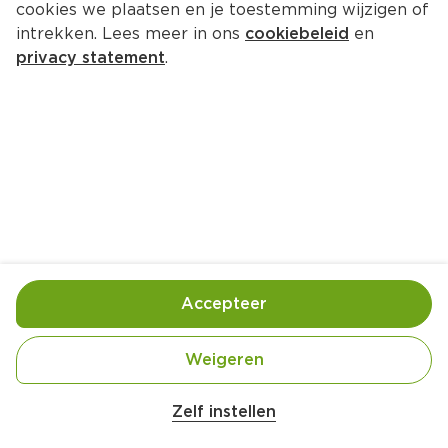
cookies we plaatsen en je toestemming wijzigen of
Ella's Kitchen Baby ontbijtje 
intrekken. Lees meer in ons
cookiebeleid
en
mango 6m+ 
privacy statement
.
Per Stazak 100 g  (per kilo €18.90)
1.
89
Toevoegen
Bewaar in je lijstje
Accepteer
Handige informatie over dit product
Weigeren
Biologisch
Zelf instellen