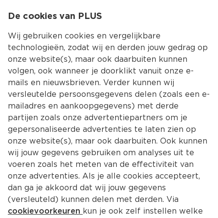
0
De cookies van PLUS
0.00
MENU
Wij gebruiken cookies en vergelijkbare
technologieën, zodat wij en derden jouw gedrag op
onze website(s), maar ook daarbuiten kunnen
Kies jouw winke
volgen, ook wanneer je doorklikt vanuit onze e-
Terug
Producten
mails en nieuwsbrieven. Verder kunnen wij
versleutelde persoonsgegevens delen (zoals een e-
mailadres en aankoopgegevens) met derde
partijen zoals onze advertentiepartners om je
gepersonaliseerde advertenties te laten zien op
onze website(s), maar ook daarbuiten. Ook kunnen
wij jouw gegevens gebruiken om analyses uit te
voeren zoals het meten van de effectiviteit van
onze advertenties. Als je alle cookies accepteert,
dan ga je akkoord dat wij jouw gegevens
(versleuteld) kunnen delen met derden. Via
cookievoorkeuren
kun je ook zelf instellen welke