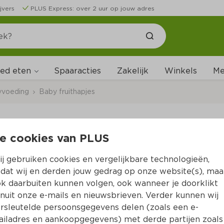
jvers
PLUS Express: over 2 uur op jouw adres
ed eten
Me
Spaaracties
Zakelijk
Winkels
yvoeding
Baby fruithapjes
e cookies van PLUS
Ella's Kitchen Knijpf
4m+
j gebruiken cookies en vergelijkbare technologieën,
dat wij en derden jouw gedrag op onze website(s), maa
Per Stazak 120 g  (per kilo €16.58)
k daarbuiten kunnen volgen, ook wanneer je doorklikt
nuit onze e-mails en nieuwsbrieven. Verder kunnen wij
1.
rsleutelde persoonsgegevens delen (zoals een e-
99
iladres en aankoopgegevens) met derde partijen zoals