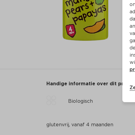
on
ad
da
an
va
ga
de
in
wi
pr
Handige informatie over dit produ
Ze
Biologisch
glutenvrij, vanaf 4 maanden