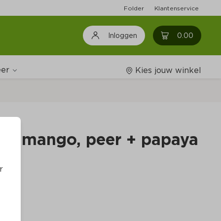
Folder
Klantenservice
0
0.00
Inloggen
er
Kies jouw winkel
Wijnshop
ruit mango, peer + papaya 
Boodschappenlijstjes
r