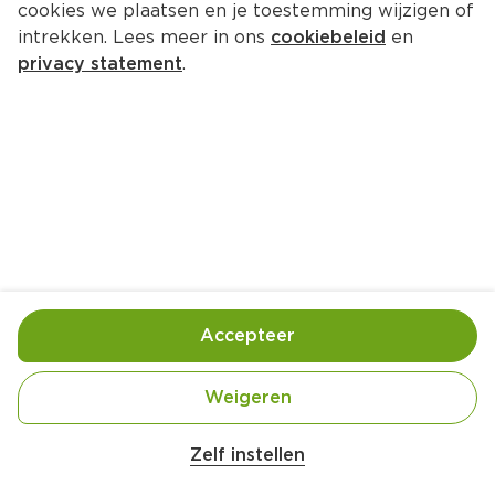
cookies we plaatsen en je toestemming wijzigen of
Ella's Kitchen Maize sticks 
intrekken. Lees meer in ons
cookiebeleid
en
aardbei + appel 7m+
privacy statement
.
Per Zak 16 g  (per kilo €124.38)
1.
99
Toevoegen
Bewaar in je lijstje
Accepteer
Handige informatie over dit product
Weigeren
Biologisch
Zelf instellen