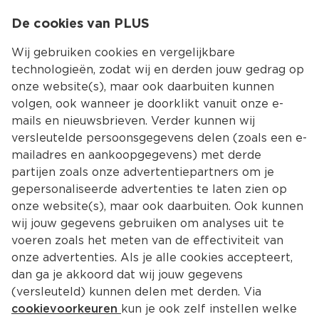
0
De cookies van PLUS
0.00
MENU
Wij gebruiken cookies en vergelijkbare
technologieën, zodat wij en derden jouw gedrag op
onze website(s), maar ook daarbuiten kunnen
Kies jouw winke
volgen, ook wanneer je doorklikt vanuit onze e-
Terug
Producten
mails en nieuwsbrieven. Verder kunnen wij
versleutelde persoonsgegevens delen (zoals een e-
mailadres en aankoopgegevens) met derde
partijen zoals onze advertentiepartners om je
gepersonaliseerde advertenties te laten zien op
onze website(s), maar ook daarbuiten. Ook kunnen
wij jouw gegevens gebruiken om analyses uit te
voeren zoals het meten van de effectiviteit van
onze advertenties. Als je alle cookies accepteert,
dan ga je akkoord dat wij jouw gegevens
(versleuteld) kunnen delen met derden. Via
cookievoorkeuren
kun je ook zelf instellen welke