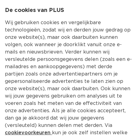
0
De cookies van PLUS
0.00
MENU
Wij gebruiken cookies en vergelijkbare
technologieën, zodat wij en derden jouw gedrag op
onze website(s), maar ook daarbuiten kunnen
Kies jouw winke
volgen, ook wanneer je doorklikt vanuit onze e-
Terug
Producten
mails en nieuwsbrieven. Verder kunnen wij
versleutelde persoonsgegevens delen (zoals een e-
mailadres en aankoopgegevens) met derde
partijen zoals onze advertentiepartners om je
gepersonaliseerde advertenties te laten zien op
onze website(s), maar ook daarbuiten. Ook kunnen
wij jouw gegevens gebruiken om analyses uit te
voeren zoals het meten van de effectiviteit van
onze advertenties. Als je alle cookies accepteert,
dan ga je akkoord dat wij jouw gegevens
(versleuteld) kunnen delen met derden. Via
cookievoorkeuren
kun je ook zelf instellen welke