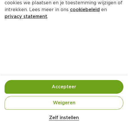
cookies we plaatsen en je toestemming wijzigen of
Ella's Kitchen Maize sticks perzik 
intrekken. Lees meer in ons
cookiebeleid
en
+ banaan 7m+
privacy statement
.
Pak 16 g  (kilo €124.38)
1.
99
Toevoegen
Bewaar in je lijstje
Accepteer
Handige informatie over dit product
Weigeren
Biologisch
Zelf instellen