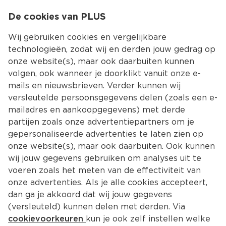
0
De cookies van PLUS
0.00
MENU
Wij gebruiken cookies en vergelijkbare
technologieën, zodat wij en derden jouw gedrag op
onze website(s), maar ook daarbuiten kunnen
Kies jouw winke
volgen, ook wanneer je doorklikt vanuit onze e-
Terug
Producten
mails en nieuwsbrieven. Verder kunnen wij
versleutelde persoonsgegevens delen (zoals een e-
mailadres en aankoopgegevens) met derde
partijen zoals onze advertentiepartners om je
gepersonaliseerde advertenties te laten zien op
onze website(s), maar ook daarbuiten. Ook kunnen
wij jouw gegevens gebruiken om analyses uit te
voeren zoals het meten van de effectiviteit van
onze advertenties. Als je alle cookies accepteert,
dan ga je akkoord dat wij jouw gegevens
(versleuteld) kunnen delen met derden. Via
cookievoorkeuren
kun je ook zelf instellen welke