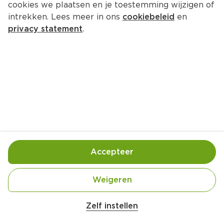
cookies we plaatsen en je toestemming wijzigen of
Ella's Kitchen Spaghetti 
intrekken. Lees meer in ons
cookiebeleid
en
bolognese met kaas 10m+
privacy statement
.
Per Stazak 190 g  (per kilo €16.26)
3.
09
Toevoegen
Bewaar in je lijstje
Accepteer
Handige informatie over dit product
Weigeren
Biologisch
Zelf instellen