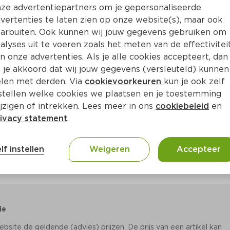
Bewaar i
Toevoegen
ze advertentiepartners om je gepersonaliseerde
vertenties te laten zien op onze website(s), maar ook
arbuiten. Ook kunnen wij jouw gegevens gebruiken om
alyses uit te voeren zoals het meten van de effectivitei
n onze advertenties. Als je alle cookies accepteert, dan
 je akkoord dat wij jouw gegevens (versleuteld) kunnen
len met derden. Via
cookievoorkeuren
kun je ook zelf
stellen welke cookies we plaatsen en je toestemming
jzigen of intrekken. Lees meer in ons
cookiebeleid
en
ivacy statement
.
lf instellen
Weigeren
Accepteer
ie
site de geldende (advies) prijzen. De prijs van een artikel kan