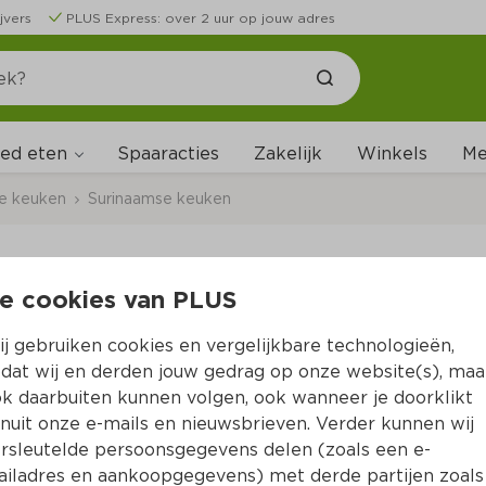
jvers
PLUS Express: over 2 uur op jouw adres
ed eten
Me
Spaaracties
Zakelijk
Winkels
ale keuken
Surinaamse keuken
e cookies van PLUS
Faja Lobi Bami trafas
j gebruiken cookies en vergelijkbare technologieën,
Per Pot 140 g  (per kilo €17.79)
dat wij en derden jouw gedrag op onze website(s), maa
k daarbuiten kunnen volgen, ook wanneer je doorklikt
2.
49
nuit onze e-mails en nieuwsbrieven. Verder kunnen wij
rsleutelde persoonsgegevens delen (zoals een e-
iladres en aankoopgegevens) met derde partijen zoals