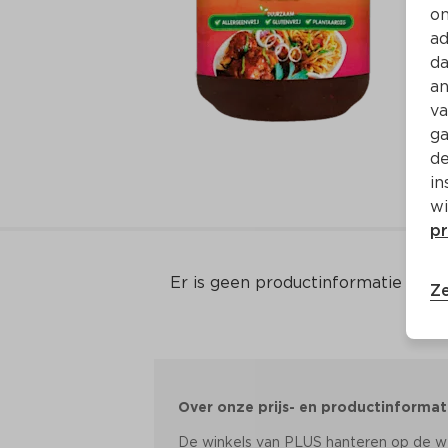
on
ad
da
an
va
ga
de
in
wi
pr
Er is geen productinformatie
Ze
Over onze prijs- en productinformat
De winkels van PLUS hanteren op de web