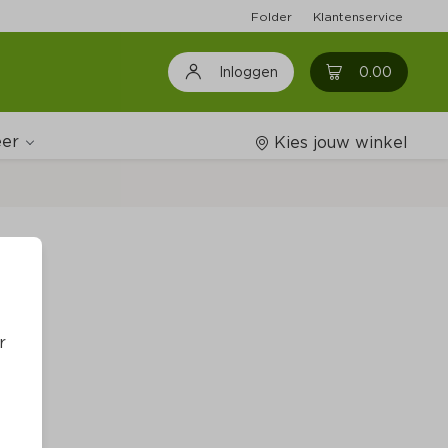
Folder
Klantenservice
0
0.00
Inloggen
er
Kies jouw winkel
Wijnshop
ie
Boodschappenlijstjes
r