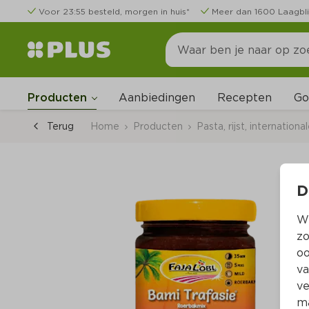
Voor 23:55 besteld, morgen in huis*
Meer dan 1600 Laagbli
Go
Producten
Aanbiedingen
Recepten
Terug
Home
Producten
Pasta, rijst, internation
D
Wi
zo
oo
va
ve
ma