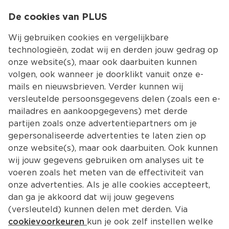
0
De cookies van PLUS
0.00
MENU
Wij gebruiken cookies en vergelijkbare
technologieën, zodat wij en derden jouw gedrag op
onze website(s), maar ook daarbuiten kunnen
Kies jouw winke
volgen, ook wanneer je doorklikt vanuit onze e-
Terug
Producten
mails en nieuwsbrieven. Verder kunnen wij
versleutelde persoonsgegevens delen (zoals een e-
mailadres en aankoopgegevens) met derde
partijen zoals onze advertentiepartners om je
gepersonaliseerde advertenties te laten zien op
onze website(s), maar ook daarbuiten. Ook kunnen
wij jouw gegevens gebruiken om analyses uit te
voeren zoals het meten van de effectiviteit van
onze advertenties. Als je alle cookies accepteert,
dan ga je akkoord dat wij jouw gegevens
(versleuteld) kunnen delen met derden. Via
cookievoorkeuren
kun je ook zelf instellen welke