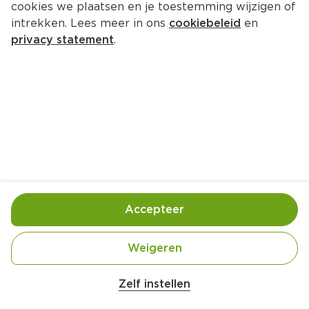
cookies we plaatsen en je toestemming wijzigen of
Feestelijk PLUS Chocolade 
intrekken. Lees meer in ons
cookiebeleid
en
gevulde kerststerren
privacy statement
.
Krimp 180 g 
Product niet beschikbaar bij jouw PLUS.
Handige informatie over dit product
Fairtrade Cacao
Accepteer
Feestelijk PLUS
Weigeren
Nutri-Score E
Zelf instellen