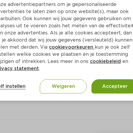
Bewaar i
Toevoegen
ze advertentiepartners om je gepersonaliseerde
vertenties te laten zien op onze website(s), maar ook
arbuiten. Ook kunnen wij jouw gegevens gebruiken om
alyses uit te voeren zoals het meten van de effectivitei
n onze advertenties. Als je alle cookies accepteert, dan
 je akkoord dat wij jouw gegevens (versleuteld) kunnen
len met derden. Via
cookievoorkeuren
kun je ook zelf
stellen welke cookies we plaatsen en je toestemming
jzigen of intrekken. Lees meer in ons
cookiebeleid
en
ivacy statement
.
ct
lf instellen
Weigeren
Accepteer