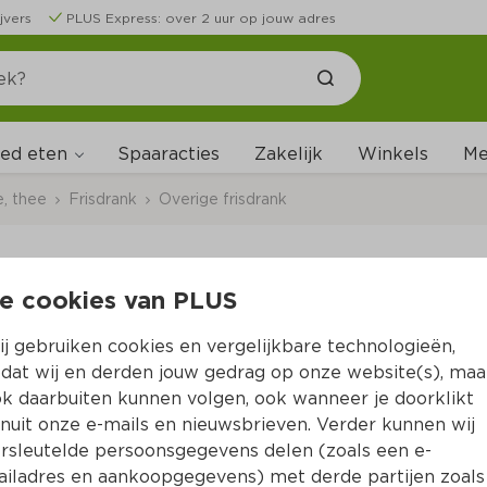
jvers
PLUS Express: over 2 uur op jouw adres
ed eten
Me
Spaaracties
Zakelijk
Winkels
e, thee
Frisdrank
Overige frisdrank
e cookies van PLUS
Fruit B Pineapple slic
j gebruiken cookies en vergelijkbare technologieën,
Per Fles 340 ml  (per liter €5.56)
dat wij en derden jouw gedrag op onze website(s), maa
k daarbuiten kunnen volgen, ook wanneer je doorklikt
1.
89
nuit onze e-mails en nieuwsbrieven. Verder kunnen wij
rsleutelde persoonsgegevens delen (zoals een e-
iladres en aankoopgegevens) met derde partijen zoals