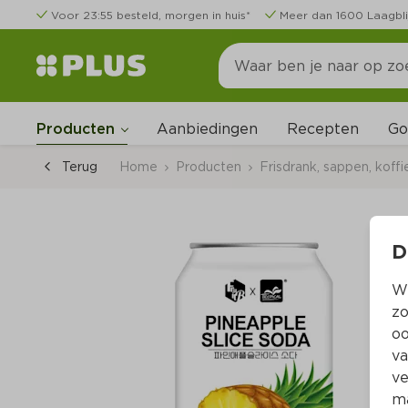
Voor 23:55 besteld, morgen in huis*
Meer dan 1600 Laagbli
Go
Producten
Aanbiedingen
Recepten
Terug
Home
Producten
Frisdrank, sappen, koffi
D
Wi
zo
oo
va
ve
ma