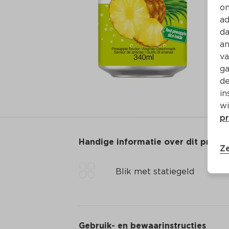
on
ad
da
an
va
ga
de
in
wi
pr
Handige informatie over dit produ
Ze
Blik met statiegeld
Gebruik- en bewaarinstructies