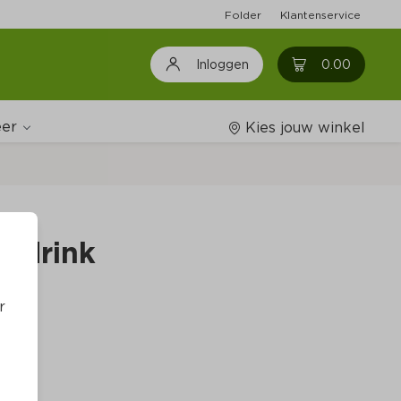
Folder
Klantenservice
0
0.00
Inloggen
er
Kies jouw winkel
Wijnshop
e drink
Boodschappenlijstjes
r