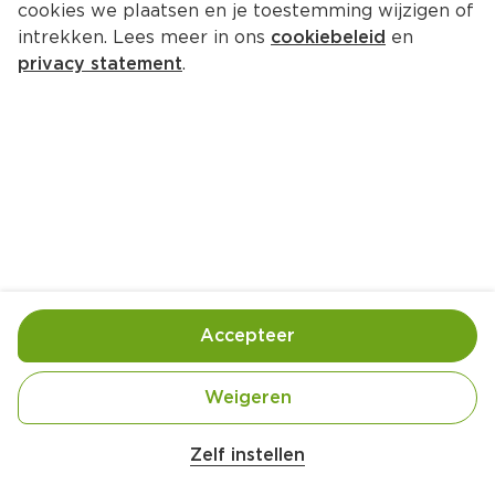
cookies we plaatsen en je toestemming wijzigen of
Fruity Juice Sinaasappelsap
intrekken. Lees meer in ons
cookiebeleid
en
Per Can 2000 ml  (per liter €1.93)
privacy statement
.
3.
85
Toevoegen
Bewaar in je lijstje
Accepteer
Handige informatie over dit product
Laagblijver
Weigeren
Belangrijke veiligheidswaarschuwing
Amogusti olijven gevuld met citroen blik 
Zelf instellen
200g
100% Sinaasappelsap.