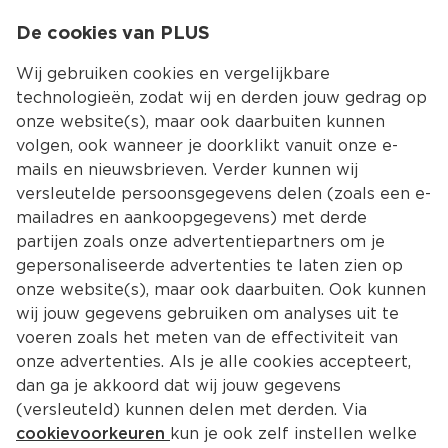
0
De cookies van PLUS
0.00
MENU
Wij gebruiken cookies en vergelijkbare
technologieën, zodat wij en derden jouw gedrag op
onze website(s), maar ook daarbuiten kunnen
Kies jouw winke
volgen, ook wanneer je doorklikt vanuit onze e-
Terug
Producten
mails en nieuwsbrieven. Verder kunnen wij
versleutelde persoonsgegevens delen (zoals een e-
mailadres en aankoopgegevens) met derde
partijen zoals onze advertentiepartners om je
gepersonaliseerde advertenties te laten zien op
onze website(s), maar ook daarbuiten. Ook kunnen
wij jouw gegevens gebruiken om analyses uit te
voeren zoals het meten van de effectiviteit van
onze advertenties. Als je alle cookies accepteert,
dan ga je akkoord dat wij jouw gegevens
(versleuteld) kunnen delen met derden. Via
cookievoorkeuren
kun je ook zelf instellen welke