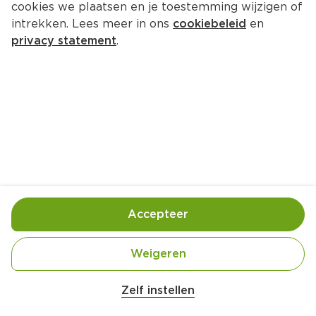
cookies we plaatsen en je toestemming wijzigen of
Full Red Aromatized Wine
intrekken. Lees meer in ons
cookiebeleid
en
Per Fles 750 ml  (per liter €5.99)
privacy statement
.
4.
49
Toevoegen
Bewaar in je lijstje
Accepteer
Handige informatie over dit product
Laagblijver
Weigeren
Aan mensen onder 18 jaar verkopen wij geen 
Zelf instellen
alcohol.