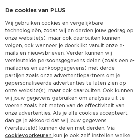
0
De cookies van PLUS
0.00
MENU
Wij gebruiken cookies en vergelijkbare
technologieën, zodat wij en derden jouw gedrag op
onze website(s), maar ook daarbuiten kunnen
Kies jouw winke
volgen, ook wanneer je doorklikt vanuit onze e-
Terug
Producten
mails en nieuwsbrieven. Verder kunnen wij
versleutelde persoonsgegevens delen (zoals een e-
mailadres en aankoopgegevens) met derde
partijen zoals onze advertentiepartners om je
gepersonaliseerde advertenties te laten zien op
onze website(s), maar ook daarbuiten. Ook kunnen
wij jouw gegevens gebruiken om analyses uit te
voeren zoals het meten van de effectiviteit van
onze advertenties. Als je alle cookies accepteert,
dan ga je akkoord dat wij jouw gegevens
(versleuteld) kunnen delen met derden. Via
cookievoorkeuren
kun je ook zelf instellen welke