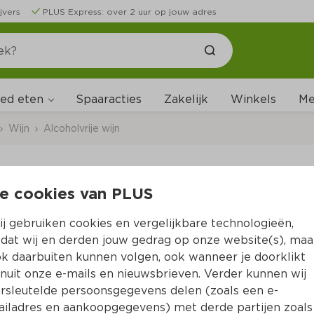
jvers
PLUS Express: over 2 uur op jouw adres
ed eten
Me
Spaaracties
Zakelijk
Winkels
Wijn
Alcoholvrije wijn
e cookies van PLUS
Gallo Spritz Peach & 
j gebruiken cookies en vergelijkbare technologieën,
Per Fles 75 cl  (per liter 
€9.32
)
dat wij en derden jouw gedrag op onze website(s), maa
k daarbuiten kunnen volgen, ook wanneer je doorklikt
5.
29
6.99
nuit onze e-mails en nieuwsbrieven. Verder kunnen wij
rsleutelde persoonsgegevens delen (zoals een e-
iladres en aankoopgegevens) met derde partijen zoals