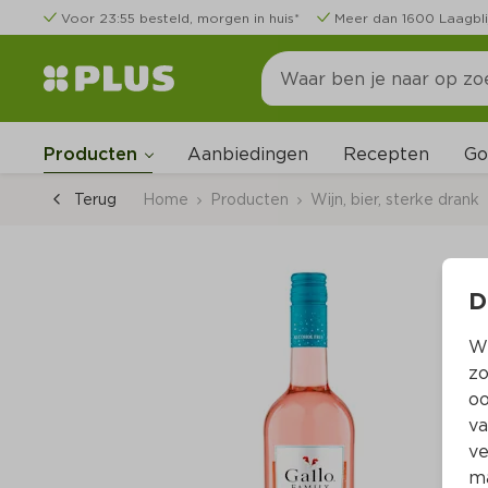
Voor 23:55 besteld, morgen in huis*
Meer dan 1600 Laagbli
Go
Producten
Aanbiedingen
Recepten
Terug
Home
Producten
Wijn, bier, sterke drank
D
Wi
zo
oo
va
ve
ma