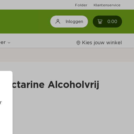
Folder
Klantenservice
0
0.00
Inloggen
er
Kies jouw winkel
Wijnshop
Nectarine Alcoholvrij
Boodschappenlijstjes
r