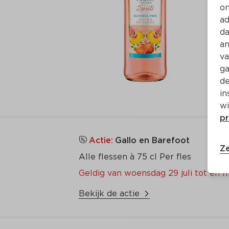
on
ad
da
an
va
ga
de
in
wi
pr
Actie:
Gallo en Barefoot
Ze
Alle flessen à 75 cl Per fles
Geldig van woensdag 29 juli tot en 
Bekijk de actie