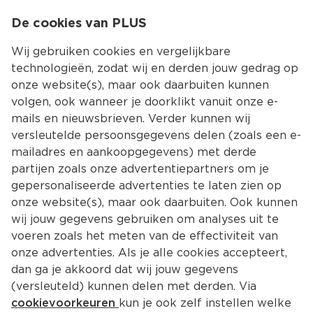
0
De cookies van PLUS
0.00
MENU
Wij gebruiken cookies en vergelijkbare
technologieën, zodat wij en derden jouw gedrag op
onze website(s), maar ook daarbuiten kunnen
Kies jouw winke
volgen, ook wanneer je doorklikt vanuit onze e-
Terug
Producten
mails en nieuwsbrieven. Verder kunnen wij
versleutelde persoonsgegevens delen (zoals een e-
mailadres en aankoopgegevens) met derde
partijen zoals onze advertentiepartners om je
gepersonaliseerde advertenties te laten zien op
onze website(s), maar ook daarbuiten. Ook kunnen
wij jouw gegevens gebruiken om analyses uit te
voeren zoals het meten van de effectiviteit van
onze advertenties. Als je alle cookies accepteert,
dan ga je akkoord dat wij jouw gegevens
(versleuteld) kunnen delen met derden. Via
cookievoorkeuren
kun je ook zelf instellen welke