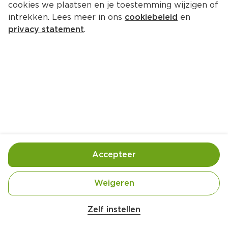
cookies we plaatsen en je toestemming wijzigen of
GIJS Ontbijtkoek gember
intrekken. Lees meer in ons
cookiebeleid
en
Per Zak 400 g  (per kilo €6.23)
privacy statement
.
2.
49
Toevoegen
Bewaar in je lijstje
Accepteer
Gebruik- en bewaarinstructies
Bewaaradvies: Koel, droog en donker bewaren.
Weigeren
Zelf instellen
Ingrediënten