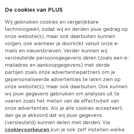
0
De cookies van PLUS
0.00
MENU
Wij gebruiken cookies en vergelijkbare
technologieën, zodat wij en derden jouw gedrag op
onze website(s), maar ook daarbuiten kunnen
Kies jouw winke
volgen, ook wanneer je doorklikt vanuit onze e-
Terug
Producten
mails en nieuwsbrieven. Verder kunnen wij
versleutelde persoonsgegevens delen (zoals een e-
mailadres en aankoopgegevens) met derde
partijen zoals onze advertentiepartners om je
gepersonaliseerde advertenties te laten zien op
onze website(s), maar ook daarbuiten. Ook kunnen
wij jouw gegevens gebruiken om analyses uit te
voeren zoals het meten van de effectiviteit van
onze advertenties. Als je alle cookies accepteert,
dan ga je akkoord dat wij jouw gegevens
(versleuteld) kunnen delen met derden. Via
cookievoorkeuren
kun je ook zelf instellen welke