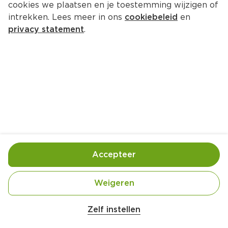
cookies we plaatsen en je toestemming wijzigen of
GIJS Runder Stoofvlees
intrekken. Lees meer in ons
cookiebeleid
en
Per Bakje 400 g  (per kilo €17.48)
privacy statement
.
6.
99
Toevoegen
Bewaar in je lijstje
Accepteer
Handige informatie over dit product
Beter Leven 2 Ster
Weigeren
Zelf instellen