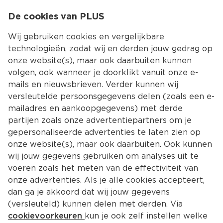
0
De cookies van PLUS
0.00
MENU
Wij gebruiken cookies en vergelijkbare
technologieën, zodat wij en derden jouw gedrag op
onze website(s), maar ook daarbuiten kunnen
Kies jouw winke
volgen, ook wanneer je doorklikt vanuit onze e-
Terug
Producten
mails en nieuwsbrieven. Verder kunnen wij
versleutelde persoonsgegevens delen (zoals een e-
mailadres en aankoopgegevens) met derde
partijen zoals onze advertentiepartners om je
gepersonaliseerde advertenties te laten zien op
onze website(s), maar ook daarbuiten. Ook kunnen
wij jouw gegevens gebruiken om analyses uit te
voeren zoals het meten van de effectiviteit van
onze advertenties. Als je alle cookies accepteert,
dan ga je akkoord dat wij jouw gegevens
(versleuteld) kunnen delen met derden. Via
cookievoorkeuren
kun je ook zelf instellen welke