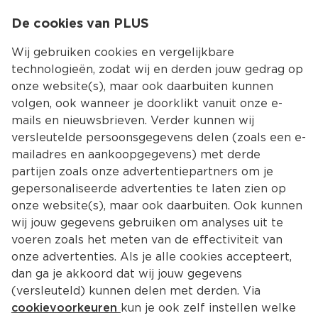
0
De cookies van PLUS
0.00
MENU
Wij gebruiken cookies en vergelijkbare
technologieën, zodat wij en derden jouw gedrag op
onze website(s), maar ook daarbuiten kunnen
Kies jouw winke
volgen, ook wanneer je doorklikt vanuit onze e-
Terug
Producten
mails en nieuwsbrieven. Verder kunnen wij
versleutelde persoonsgegevens delen (zoals een e-
mailadres en aankoopgegevens) met derde
partijen zoals onze advertentiepartners om je
gepersonaliseerde advertenties te laten zien op
onze website(s), maar ook daarbuiten. Ook kunnen
wij jouw gegevens gebruiken om analyses uit te
voeren zoals het meten van de effectiviteit van
onze advertenties. Als je alle cookies accepteert,
dan ga je akkoord dat wij jouw gegevens
(versleuteld) kunnen delen met derden. Via
cookievoorkeuren
kun je ook zelf instellen welke