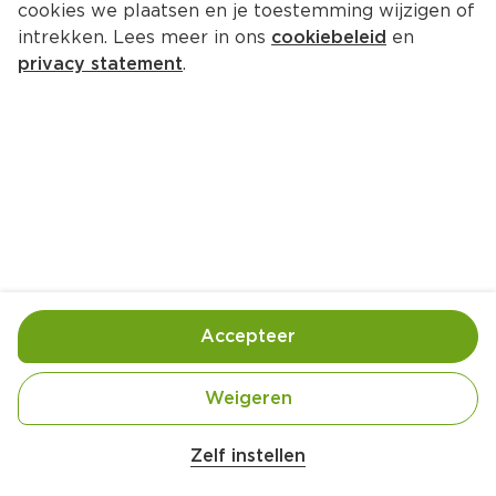
cookies we plaatsen en je toestemming wijzigen of
Go Vega Plantaardige balletjes
intrekken. Lees meer in ons
cookiebeleid
en
Tray 200 g  (kilo 
€7.95
)
privacy statement
.
25 % korting
1.
19
1.59
Toevoegen
Bewaar in je lijstje
Accepteer
Actie:
Alle Go Vega!
Weigeren
Geldig van woensdag 5 augustus tot en met 
dinsdag 11 augustus
Zelf instellen