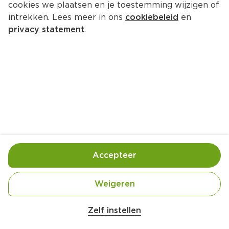
cookies we plaatsen en je toestemming wijzigen of
Goodoo Goodoo Choco Brownie 
intrekken. Lees meer in ons
cookiebeleid
en
triopack
privacy statement
.
Per Doos 210 ml  (per liter €16.62)
3.
49
Toevoegen
Bewaar in je lijstje
Accepteer
Handige informatie over dit product
Weigeren
Vegan
Zelf instellen