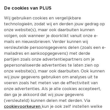
0
De cookies van PLUS
0.00
MENU
Wij gebruiken cookies en vergelijkbare
technologieën, zodat wij en derden jouw gedrag op
onze website(s), maar ook daarbuiten kunnen
Kies jouw winke
volgen, ook wanneer je doorklikt vanuit onze e-
Terug
Producten
mails en nieuwsbrieven. Verder kunnen wij
versleutelde persoonsgegevens delen (zoals een e-
mailadres en aankoopgegevens) met derde
partijen zoals onze advertentiepartners om je
gepersonaliseerde advertenties te laten zien op
onze website(s), maar ook daarbuiten. Ook kunnen
wij jouw gegevens gebruiken om analyses uit te
voeren zoals het meten van de effectiviteit van
onze advertenties. Als je alle cookies accepteert,
dan ga je akkoord dat wij jouw gegevens
(versleuteld) kunnen delen met derden. Via
cookievoorkeuren
kun je ook zelf instellen welke