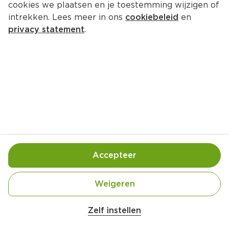
cookies we plaatsen en je toestemming wijzigen of
Graduate Vodka Apple
intrekken. Lees meer in ons
cookiebeleid
en
Per Fles 700 ml  (per liter €18.56)
privacy statement
.
12.
99
Vanwege de alcoholwet verkopen wij enkel nog 
sterke drank in onze winkels
Bewaar in je lijstje
Accepteer
Handige informatie over dit product
Aan mensen onder 18 jaar verkopen wij geen 
Weigeren
alcohol.
Zelf instellen