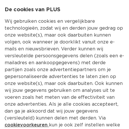
0
De cookies van PLUS
0.00
MENU
Wij gebruiken cookies en vergelijkbare
technologieën, zodat wij en derden jouw gedrag op
onze website(s), maar ook daarbuiten kunnen
Kies jouw winke
volgen, ook wanneer je doorklikt vanuit onze e-
Terug
Producten
mails en nieuwsbrieven. Verder kunnen wij
versleutelde persoonsgegevens delen (zoals een e-
mailadres en aankoopgegevens) met derde
partijen zoals onze advertentiepartners om je
gepersonaliseerde advertenties te laten zien op
onze website(s), maar ook daarbuiten. Ook kunnen
wij jouw gegevens gebruiken om analyses uit te
voeren zoals het meten van de effectiviteit van
onze advertenties. Als je alle cookies accepteert,
dan ga je akkoord dat wij jouw gegevens
(versleuteld) kunnen delen met derden. Via
cookievoorkeuren
kun je ook zelf instellen welke