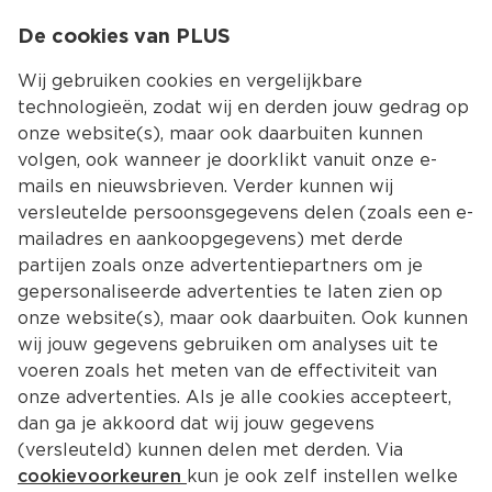
0
De cookies van PLUS
0.00
MENU
Wij gebruiken cookies en vergelijkbare
technologieën, zodat wij en derden jouw gedrag op
onze website(s), maar ook daarbuiten kunnen
Kies jouw winke
volgen, ook wanneer je doorklikt vanuit onze e-
Terug
Producten
mails en nieuwsbrieven. Verder kunnen wij
versleutelde persoonsgegevens delen (zoals een e-
mailadres en aankoopgegevens) met derde
partijen zoals onze advertentiepartners om je
gepersonaliseerde advertenties te laten zien op
onze website(s), maar ook daarbuiten. Ook kunnen
wij jouw gegevens gebruiken om analyses uit te
voeren zoals het meten van de effectiviteit van
onze advertenties. Als je alle cookies accepteert,
dan ga je akkoord dat wij jouw gegevens
(versleuteld) kunnen delen met derden. Via
cookievoorkeuren
kun je ook zelf instellen welke