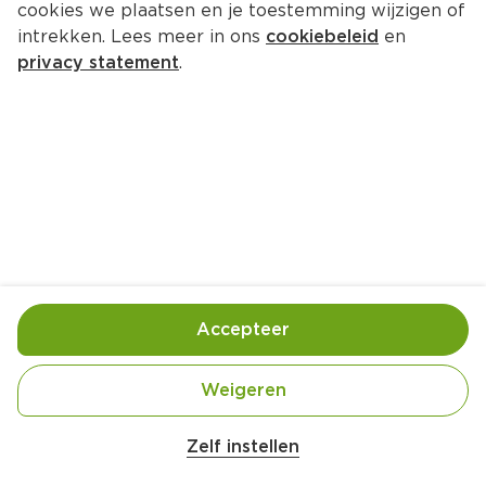
cookies we plaatsen en je toestemming wijzigen of
Grand'Italia Pastasaus Sugocasa 
intrekken. Lees meer in ons
cookiebeleid
en
Piccante
privacy statement
.
Per Fles 690 g  (per kilo €5.20)
3.
59
Toevoegen
Bewaar in je lijstje
Accepteer
Handige informatie over dit product
Weigeren
Vegan
Zelf instellen