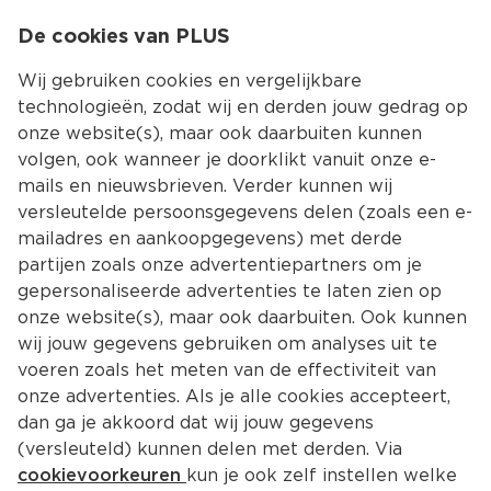
0
De cookies van PLUS
0.00
MENU
Wij gebruiken cookies en vergelijkbare
technologieën, zodat wij en derden jouw gedrag op
onze website(s), maar ook daarbuiten kunnen
Kies jouw winke
volgen, ook wanneer je doorklikt vanuit onze e-
Terug
Producten
mails en nieuwsbrieven. Verder kunnen wij
versleutelde persoonsgegevens delen (zoals een e-
mailadres en aankoopgegevens) met derde
partijen zoals onze advertentiepartners om je
gepersonaliseerde advertenties te laten zien op
onze website(s), maar ook daarbuiten. Ook kunnen
wij jouw gegevens gebruiken om analyses uit te
voeren zoals het meten van de effectiviteit van
onze advertenties. Als je alle cookies accepteert,
dan ga je akkoord dat wij jouw gegevens
(versleuteld) kunnen delen met derden. Via
cookievoorkeuren
kun je ook zelf instellen welke