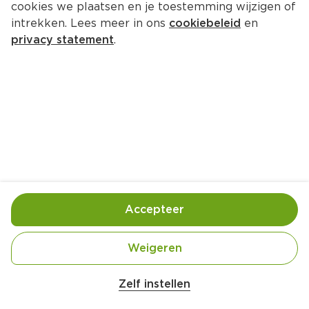
cookies we plaatsen en je toestemming wijzigen of
Grand'Italia Pastasaus Sugocasa 
intrekken. Lees meer in ons
cookiebeleid
en
Verdure
privacy statement
.
Per Fles 690 g  (per kilo €5.20)
3.
59
Toevoegen
Bewaar in je lijstje
Accepteer
Handige informatie over dit product
Weigeren
Vegan
Zelf instellen