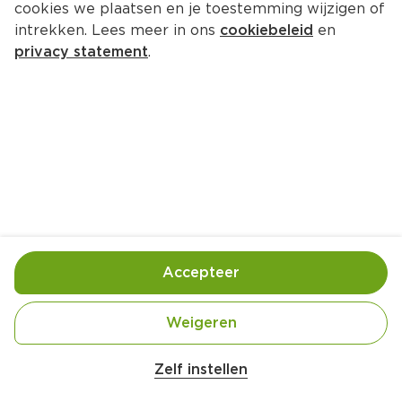
cookies we plaatsen en je toestemming wijzigen of
Grand'Italia Tortellini pasta met 
intrekken. Lees meer in ons
cookiebeleid
en
kaas
privacy statement
.
Zak 220 g  (kilo 
€13.59
)
1.
99
2.99
Toevoegen
Bewaar in je lijstje
Accepteer
Actie:
Alle Grand'Italia Pesto, gnocchi, orzo en 
tortellini
Weigeren
 Per stuk
Geldig van woensdag 5 augustus tot en met 
Zelf instellen
dinsdag 11 augustus