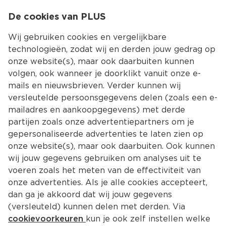
0
De cookies van PLUS
0.00
MENU
Wij gebruiken cookies en vergelijkbare
technologieën, zodat wij en derden jouw gedrag op
onze website(s), maar ook daarbuiten kunnen
Kies jouw winke
volgen, ook wanneer je doorklikt vanuit onze e-
Terug
Producten
mails en nieuwsbrieven. Verder kunnen wij
versleutelde persoonsgegevens delen (zoals een e-
mailadres en aankoopgegevens) met derde
partijen zoals onze advertentiepartners om je
gepersonaliseerde advertenties te laten zien op
onze website(s), maar ook daarbuiten. Ook kunnen
wij jouw gegevens gebruiken om analyses uit te
voeren zoals het meten van de effectiviteit van
onze advertenties. Als je alle cookies accepteert,
dan ga je akkoord dat wij jouw gegevens
(versleuteld) kunnen delen met derden. Via
cookievoorkeuren
kun je ook zelf instellen welke