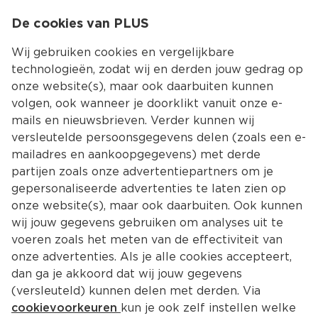
0
De cookies van PLUS
0.00
MENU
Wij gebruiken cookies en vergelijkbare
technologieën, zodat wij en derden jouw gedrag op
onze website(s), maar ook daarbuiten kunnen
Kies jouw winke
volgen, ook wanneer je doorklikt vanuit onze e-
Terug
Producten
mails en nieuwsbrieven. Verder kunnen wij
versleutelde persoonsgegevens delen (zoals een e-
mailadres en aankoopgegevens) met derde
partijen zoals onze advertentiepartners om je
gepersonaliseerde advertenties te laten zien op
onze website(s), maar ook daarbuiten. Ook kunnen
wij jouw gegevens gebruiken om analyses uit te
voeren zoals het meten van de effectiviteit van
onze advertenties. Als je alle cookies accepteert,
dan ga je akkoord dat wij jouw gegevens
(versleuteld) kunnen delen met derden. Via
cookievoorkeuren
kun je ook zelf instellen welke