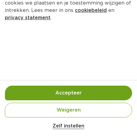
cookies we plaatsen en je toestemming wijzigen of
Greenminds Borduurnaalden 10st
intrekken. Lees meer in ons
cookiebeleid
en
Per Kaart 2 g  (per kilo €1,795.00)
privacy statement
.
3.
59
Toevoegen
Bewaar in je lijstje
Accepteer
Handige informatie over dit product
Borduurnaalden 10st
Weigeren
Zelf instellen
Wettelijke informatie