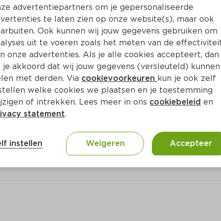
Bewaar i
Toevoegen
ze advertentiepartners om je gepersonaliseerde
vertenties te laten zien op onze website(s), maar ook
arbuiten. Ook kunnen wij jouw gegevens gebruiken om
alyses uit te voeren zoals het meten van de effectivitei
n onze advertenties. Als je alle cookies accepteert, dan
 je akkoord dat wij jouw gegevens (versleuteld) kunnen
len met derden. Via
cookievoorkeuren
kun je ook zelf
stellen welke cookies we plaatsen en je toestemming
jzigen of intrekken. Lees meer in ons
cookiebeleid
en
ivacy statement
.
ct
lf instellen
Weigeren
Accepteer