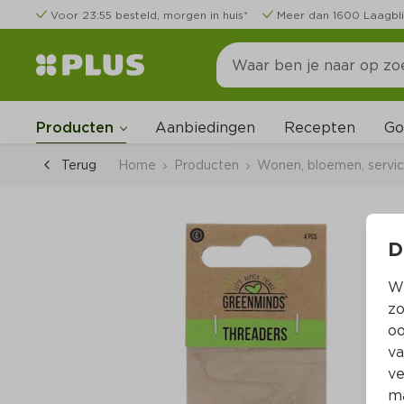
Voor 23:55 besteld, morgen in huis*
Meer dan 1600 Laagbli
Go
Producten
Aanbiedingen
Recepten
Terug
Home
Producten
Wonen, bloemen, servi
D
Wi
zo
oo
va
ve
ma