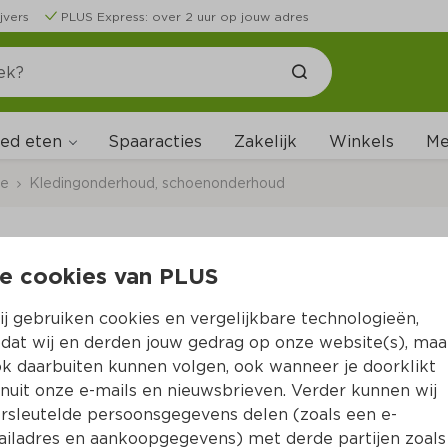
jvers
PLUS Express: over 2 uur op jouw adres
ed eten
Me
Spaaracties
Zakelijk
Winkels
ce
Kledingonderhoud, schoenonderhoud
e cookies van PLUS
Greenminds Draaddoo
j gebruiken cookies en vergelijkbare technologieën,
Per Kaart 1 g  (per kilo €3,590.00)
dat wij en derden jouw gedrag op onze website(s), maa
k daarbuiten kunnen volgen, ook wanneer je doorklikt
3.
59
nuit onze e-mails en nieuwsbrieven. Verder kunnen wij
rsleutelde persoonsgegevens delen (zoals een e-
iladres en aankoopgegevens) met derde partijen zoals