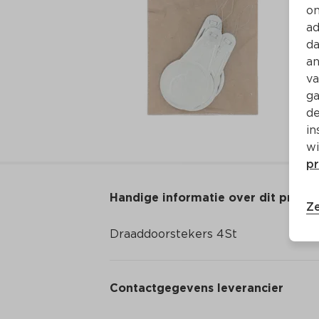
on
ad
da
an
va
ga
de
in
wi
pr
Handige informatie over dit produ
Ze
Draaddoorstekers 4St
Contactgegevens leverancier