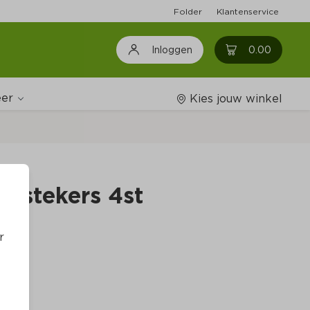
Folder
Klantenservice
0
0.00
Inloggen
er
Kies jouw winkel
Wijnshop
rstekers 4st
Boodschappenlijstjes
r