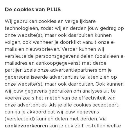
0
De cookies van PLUS
0.00
MENU
Wij gebruiken cookies en vergelijkbare
technologieën, zodat wij en derden jouw gedrag op
onze website(s), maar ook daarbuiten kunnen
Kies jouw winke
volgen, ook wanneer je doorklikt vanuit onze e-
Terug
Producten
mails en nieuwsbrieven. Verder kunnen wij
versleutelde persoonsgegevens delen (zoals een e-
mailadres en aankoopgegevens) met derde
partijen zoals onze advertentiepartners om je
gepersonaliseerde advertenties te laten zien op
onze website(s), maar ook daarbuiten. Ook kunnen
wij jouw gegevens gebruiken om analyses uit te
voeren zoals het meten van de effectiviteit van
onze advertenties. Als je alle cookies accepteert,
dan ga je akkoord dat wij jouw gegevens
(versleuteld) kunnen delen met derden. Via
cookievoorkeuren
kun je ook zelf instellen welke