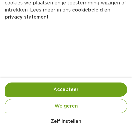
cookies we plaatsen en je toestemming wijzigen of
Greenminds Rimpelgaren Zwart 
intrekken. Lees meer in ons
cookiebeleid
en
20mtr
privacy statement
.
Wikkel 4 g  (kilo €897.50)
3.
59
Toevoegen
Bewaar in je lijstje
Accepteer
Handige informatie over dit product
Weigeren
Belangrijke veiligheidswaarschuwing
Rimpelgaren Zwart 20mtr
Amogusti olijven gevuld met citroen blik 
Zelf instellen
200g
Wettelijke informatie