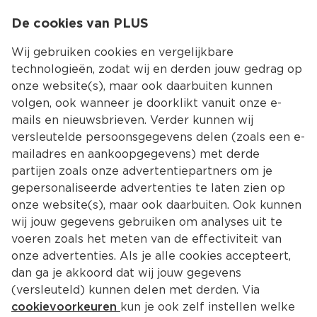
0
De cookies van PLUS
0.00
MENU
Wij gebruiken cookies en vergelijkbare
technologieën, zodat wij en derden jouw gedrag op
onze website(s), maar ook daarbuiten kunnen
Kies jouw winke
volgen, ook wanneer je doorklikt vanuit onze e-
Terug
Producten
mails en nieuwsbrieven. Verder kunnen wij
versleutelde persoonsgegevens delen (zoals een e-
mailadres en aankoopgegevens) met derde
partijen zoals onze advertentiepartners om je
gepersonaliseerde advertenties te laten zien op
onze website(s), maar ook daarbuiten. Ook kunnen
wij jouw gegevens gebruiken om analyses uit te
voeren zoals het meten van de effectiviteit van
onze advertenties. Als je alle cookies accepteert,
dan ga je akkoord dat wij jouw gegevens
(versleuteld) kunnen delen met derden. Via
cookievoorkeuren
kun je ook zelf instellen welke