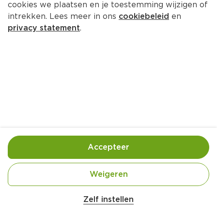
cookies we plaatsen en je toestemming wijzigen of
GreenMouse USB-C kabel woven 
intrekken. Lees meer in ons
cookiebeleid
en
1m
privacy statement
.
Per Wikkel 38 g  (per kilo €182.89)
6.
95
Toevoegen
Bewaar in je lijstje
Accepteer
Contactgegevens leverancier
Weigeren
Zelf instellen
Over onze prijs- en productinformatie