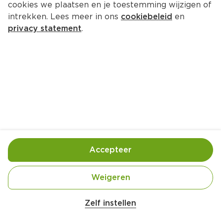
cookies we plaatsen en je toestemming wijzigen of
Hakubaku Ramen
intrekken. Lees meer in ons
cookiebeleid
en
Per Doos 270 g  (per kilo €11.07)
privacy statement
.
2.
99
Toevoegen
Bewaar in je lijstje
Accepteer
Handige informatie over dit product
Biologisch
Weigeren
Zelf instellen