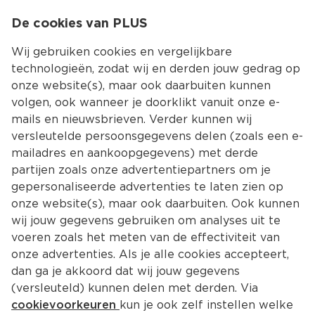
0
De cookies van PLUS
0.00
MENU
Wij gebruiken cookies en vergelijkbare
technologieën, zodat wij en derden jouw gedrag op
onze website(s), maar ook daarbuiten kunnen
Kies jouw winke
volgen, ook wanneer je doorklikt vanuit onze e-
Terug
Producten
mails en nieuwsbrieven. Verder kunnen wij
versleutelde persoonsgegevens delen (zoals een e-
mailadres en aankoopgegevens) met derde
partijen zoals onze advertentiepartners om je
gepersonaliseerde advertenties te laten zien op
onze website(s), maar ook daarbuiten. Ook kunnen
wij jouw gegevens gebruiken om analyses uit te
voeren zoals het meten van de effectiviteit van
onze advertenties. Als je alle cookies accepteert,
dan ga je akkoord dat wij jouw gegevens
(versleuteld) kunnen delen met derden. Via
cookievoorkeuren
kun je ook zelf instellen welke