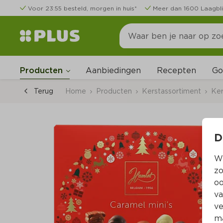
Voor 23:55 besteld, morgen in huis*
Meer dan 1600 Laagbli
Go
Producten
Aanbiedingen
Recepten
Terug
Home
Producten
Kerstassortiment
Ker
D
Wi
zo
oo
va
ve
ma