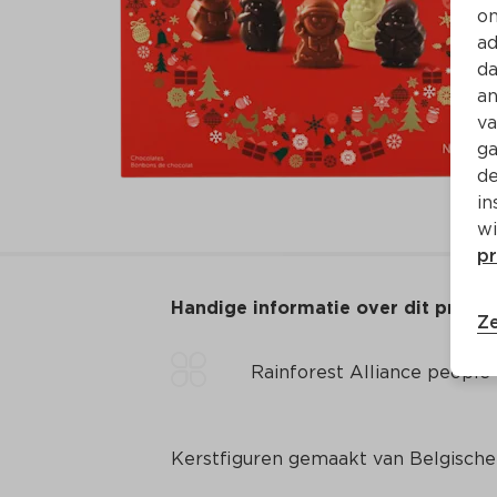
on
ad
da
an
va
ga
de
in
wi
pr
Handige informatie over dit produ
Ze
Rainforest Alliance people
Kerstfiguren gemaakt van Belgische