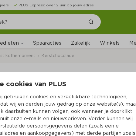
jvers
PLUS Express: over 2 uur op jouw adres
ed eten
Me
Spaaracties
Zakelijk
Winkels
st koffiemoment
Kerstchocolade
e cookies van PLUS
Hamlet Karamel mini'
j gebruiken cookies en vergelijkbare technologieën,
Per Doos 175 g 
dat wij en derden jouw gedrag op onze website(s), maa
k daarbuiten kunnen volgen, ook wanneer je doorklikt
Product niet beschikbaar bij jouw PLUS.
nuit onze e-mails en nieuwsbrieven. Verder kunnen wij
rsleutelde persoonsgegevens delen (zoals een e-
iladres en aankoopgegevens) met derde partijen zoals