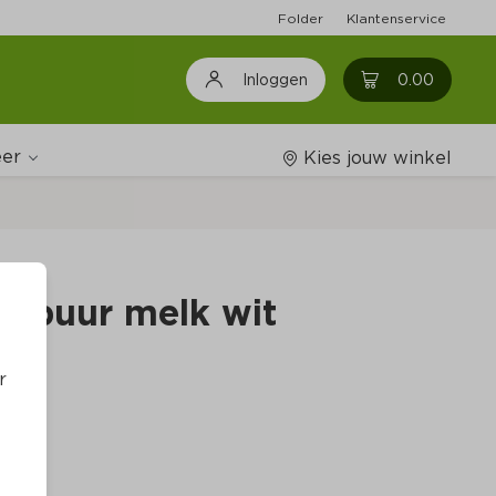
Folder
Klantenservice
0
0.00
Inloggen
er
Kies jouw winkel
Wijnshop
s puur melk wit
Boodschappenlijstjes
r