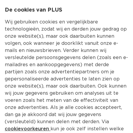
0
De cookies van PLUS
0.00
MENU
Wij gebruiken cookies en vergelijkbare
technologieën, zodat wij en derden jouw gedrag op
onze website(s), maar ook daarbuiten kunnen
Kies jouw winke
volgen, ook wanneer je doorklikt vanuit onze e-
Terug
Producten
mails en nieuwsbrieven. Verder kunnen wij
versleutelde persoonsgegevens delen (zoals een e-
mailadres en aankoopgegevens) met derde
partijen zoals onze advertentiepartners om je
gepersonaliseerde advertenties te laten zien op
onze website(s), maar ook daarbuiten. Ook kunnen
wij jouw gegevens gebruiken om analyses uit te
voeren zoals het meten van de effectiviteit van
onze advertenties. Als je alle cookies accepteert,
dan ga je akkoord dat wij jouw gegevens
(versleuteld) kunnen delen met derden. Via
cookievoorkeuren
kun je ook zelf instellen welke