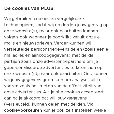
0
De cookies van PLUS
0.00
MENU
Wij gebruiken cookies en vergelijkbare
technologieën, zodat wij en derden jouw gedrag op
onze website(s), maar ook daarbuiten kunnen
Kies jouw winke
volgen, ook wanneer je doorklikt vanuit onze e-
Terug
Producten
mails en nieuwsbrieven. Verder kunnen wij
versleutelde persoonsgegevens delen (zoals een e-
mailadres en aankoopgegevens) met derde
partijen zoals onze advertentiepartners om je
gepersonaliseerde advertenties te laten zien op
onze website(s), maar ook daarbuiten. Ook kunnen
wij jouw gegevens gebruiken om analyses uit te
voeren zoals het meten van de effectiviteit van
onze advertenties. Als je alle cookies accepteert,
dan ga je akkoord dat wij jouw gegevens
(versleuteld) kunnen delen met derden. Via
cookievoorkeuren
kun je ook zelf instellen welke