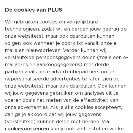
0
De cookies van PLUS
0.00
MENU
Wij gebruiken cookies en vergelijkbare
technologieën, zodat wij en derden jouw gedrag op
onze website(s), maar ook daarbuiten kunnen
Kies jouw winke
volgen, ook wanneer je doorklikt vanuit onze e-
Terug
Producten
mails en nieuwsbrieven. Verder kunnen wij
versleutelde persoonsgegevens delen (zoals een e-
mailadres en aankoopgegevens) met derde
partijen zoals onze advertentiepartners om je
gepersonaliseerde advertenties te laten zien op
onze website(s), maar ook daarbuiten. Ook kunnen
wij jouw gegevens gebruiken om analyses uit te
voeren zoals het meten van de effectiviteit van
onze advertenties. Als je alle cookies accepteert,
dan ga je akkoord dat wij jouw gegevens
(versleuteld) kunnen delen met derden. Via
cookievoorkeuren
kun je ook zelf instellen welke