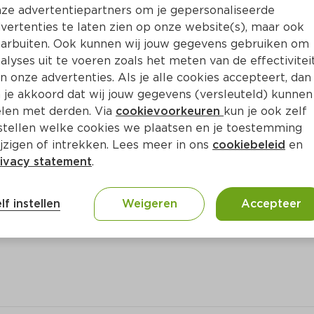
Bewaar i
Toevoegen
ze advertentiepartners om je gepersonaliseerde
vertenties te laten zien op onze website(s), maar ook
arbuiten. Ook kunnen wij jouw gegevens gebruiken om
alyses uit te voeren zoals het meten van de effectivitei
n onze advertenties. Als je alle cookies accepteert, dan
 je akkoord dat wij jouw gegevens (versleuteld) kunnen
len met derden. Via
cookievoorkeuren
kun je ook zelf
stellen welke cookies we plaatsen en je toestemming
jzigen of intrekken. Lees meer in ons
cookiebeleid
en
ivacy statement
.
ct
lf instellen
Weigeren
Accepteer