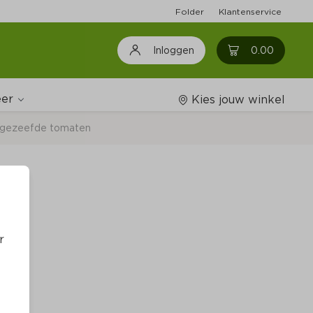
Folder
Klantenservice
0
0.00
Inloggen
er
Kies jouw winkel
/gezeefde tomaten
Wijnshop
Boodschappenlijstjes
r