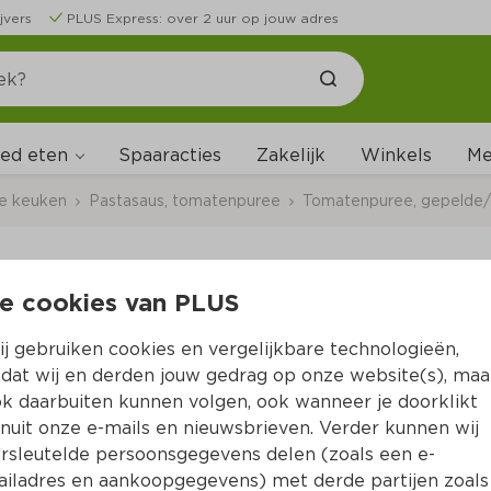
jvers
PLUS Express: over 2 uur op jouw adres
ed eten
Me
Spaaracties
Zakelijk
Winkels
ale keuken
Pastasaus, tomatenpuree
Tomatenpuree, gepelde
e cookies van PLUS
Heinz Tomatenpuree
j gebruiken cookies en vergelijkbare technologieën,
Per Tube 130 g  (per kilo €13.77)
dat wij en derden jouw gedrag op onze website(s), maa
k daarbuiten kunnen volgen, ook wanneer je doorklikt
1.
79
nuit onze e-mails en nieuwsbrieven. Verder kunnen wij
rsleutelde persoonsgegevens delen (zoals een e-
iladres en aankoopgegevens) met derde partijen zoals