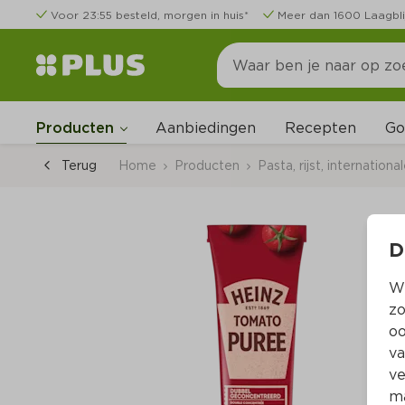
Voor 23:55 besteld, morgen in huis*
Meer dan 1600 Laagbli
Go
Producten
Aanbiedingen
Recepten
Terug
Home
Producten
Pasta, rijst, internation
D
Wi
zo
oo
va
ve
ma