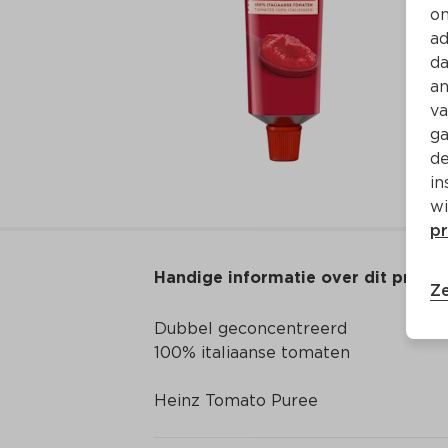
on
ad
da
an
va
ga
de
in
wi
pr
Handige informatie over dit produ
Ze
Dubbel geconcentreerd

100% italiaanse tomaten
Heinz Tomato Puree