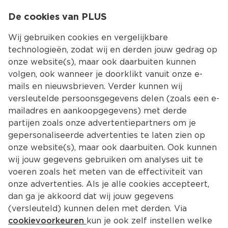
0
De cookies van PLUS
0.00
MENU
Wij gebruiken cookies en vergelijkbare
technologieën, zodat wij en derden jouw gedrag op
onze website(s), maar ook daarbuiten kunnen
Kies jouw winke
volgen, ook wanneer je doorklikt vanuit onze e-
Terug
Producten
mails en nieuwsbrieven. Verder kunnen wij
versleutelde persoonsgegevens delen (zoals een e-
mailadres en aankoopgegevens) met derde
partijen zoals onze advertentiepartners om je
gepersonaliseerde advertenties te laten zien op
onze website(s), maar ook daarbuiten. Ook kunnen
wij jouw gegevens gebruiken om analyses uit te
voeren zoals het meten van de effectiviteit van
onze advertenties. Als je alle cookies accepteert,
dan ga je akkoord dat wij jouw gegevens
(versleuteld) kunnen delen met derden. Via
cookievoorkeuren
kun je ook zelf instellen welke