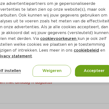
ze advertentiepartners om je gepersonaliseerde
Bewaar i
Toevoegen
vertenties te laten zien op onze website(s), maar ook
arbuiten. Ook kunnen wij jouw gegevens gebruiken om
alyses uit te voeren zoals het meten van de effectivitei
n onze advertenties. Als je alle cookies accepteert, dan
 je akkoord dat wij jouw gegevens (versleuteld) kunnen
len met derden. Via
cookievoorkeuren
kun je ook zelf
stellen welke cookies we plaatsen en je toestemming
jzigen of intrekken. Lees meer in ons
cookiebeleid
en
ivacy statement
.
rnet en Uiltje
lf instellen
Weigeren
Accepteer
sets 
en met dinsdag 11 augustus