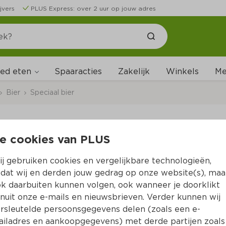
jvers
PLUS Express: over 2 uur op jouw adres
ed eten
Me
Spaaracties
Zakelijk
Winkels
Bier
Speciaal bier
e cookies van PLUS
Hertog Jan Lenteboc
j gebruiken cookies en vergelijkbare technologieën,
Per Fles 300 ml  (per liter 
€5.10
)
dat wij en derden jouw gedrag op onze website(s), maa
k daarbuiten kunnen volgen, ook wanneer je doorklikt
25 % korting
nuit onze e-mails en nieuwsbrieven. Verder kunnen wij
1.
15
1.53
rsleutelde persoonsgegevens delen (zoals een e-
iladres en aankoopgegevens) met derde partijen zoals