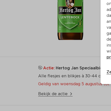
on
ad
da
an
va
ga
de
in
wi
pr
Actie:
Hertog Jan Speciaalbier, Co
Ze
Alle flesjes en blikjes à 30-44 cl en 
Geldig van woensdag 5 augustus tot 
Bekijk de actie