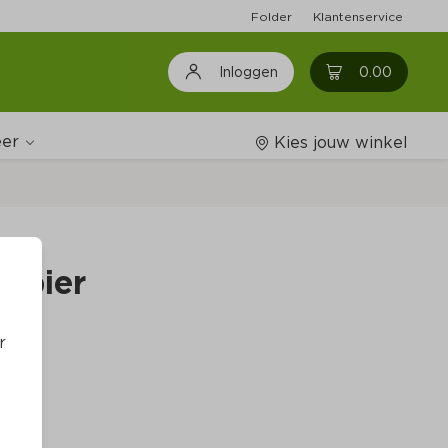
Folder
Klantenservice
0
0.00
Inloggen
er
Kies jouw winkel
Wijnshop
k bier
Boodschappenlijstjes
r