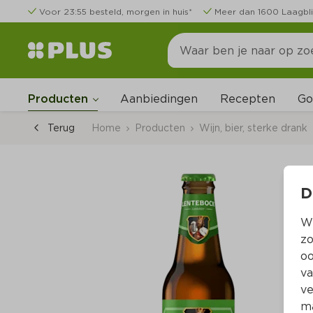
Voor 23:55 besteld, morgen in huis*
Meer dan 1600 Laagbli
Go
Producten
Aanbiedingen
Recepten
Terug
Home
Producten
Wijn, bier, sterke drank
D
Wi
zo
oo
va
ve
ma