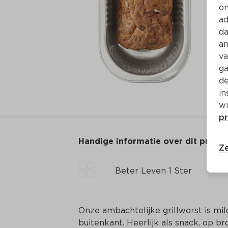
on
ad
da
an
va
ga
de
in
wi
pr
Handige informatie over dit produ
Ze
Beter Leven 1 Ster
Onze ambachtelijke grillworst is mil
buitenkant. Heerlijk als snack, op br