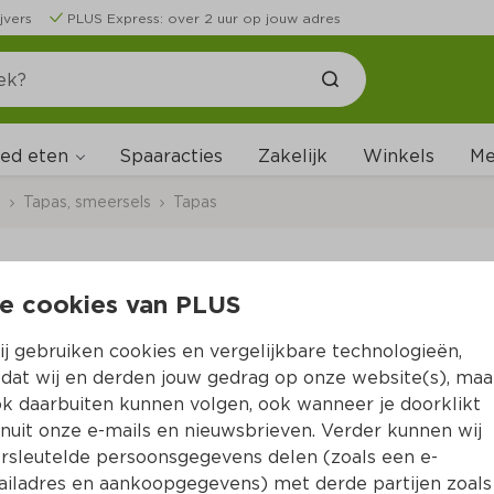
jvers
PLUS Express: over 2 uur op jouw adres
ed eten
Me
Spaaracties
Zakelijk
Winkels
s
Tapas, smeersels
Tapas
e cookies van PLUS
Het Borrelhuys Grillw
j gebruiken cookies en vergelijkbare technologieën,
Per Bakje 250 g  (per kilo €19.96)
dat wij en derden jouw gedrag op onze website(s), maa
k daarbuiten kunnen volgen, ook wanneer je doorklikt
4.
99
nuit onze e-mails en nieuwsbrieven. Verder kunnen wij
rsleutelde persoonsgegevens delen (zoals een e-
iladres en aankoopgegevens) met derde partijen zoals