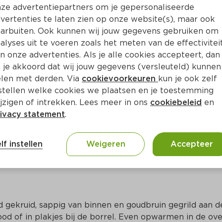
Bewaar i
Toevoegen
ze advertentiepartners om je gepersonaliseerde
vertenties te laten zien op onze website(s), maar ook
arbuiten. Ook kunnen wij jouw gegevens gebruiken om
alyses uit te voeren zoals het meten van de effectivitei
n onze advertenties. Als je alle cookies accepteert, dan
 je akkoord dat wij jouw gegevens (versleuteld) kunnen
len met derden. Via
cookievoorkeuren
kun je ook zelf
stellen welke cookies we plaatsen en je toestemming
jzigen of intrekken. Lees meer in ons
cookiebeleid
en
ivacy statement
.
ct
lf instellen
Weigeren
Accepteer
d gekruid, sappig van binnen en goudbruin gegrild aan de
ood of in plakjes bij de borrel. Even opwarmen in de ove