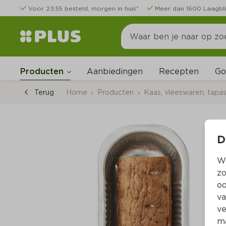
Voor 23:55 besteld, morgen in huis*
Meer dan 1600 Laagbli
Go
Producten
Aanbiedingen
Recepten
Terug
Home
Producten
Kaas, vleeswaren, tapa
D
Wi
zo
oo
va
ve
ma