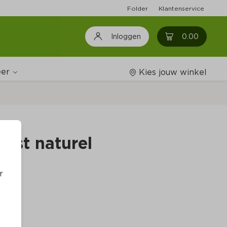
Folder
Klantenservice
0
0.00
Inloggen
er
Kies jouw winkel
Wijnshop
orst naturel
Boodschappenlijstjes
r