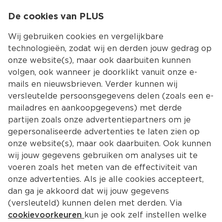
0
De cookies van PLUS
0.00
MENU
Wij gebruiken cookies en vergelijkbare
technologieën, zodat wij en derden jouw gedrag op
onze website(s), maar ook daarbuiten kunnen
Kies jouw winke
volgen, ook wanneer je doorklikt vanuit onze e-
Terug
Producten
mails en nieuwsbrieven. Verder kunnen wij
versleutelde persoonsgegevens delen (zoals een e-
mailadres en aankoopgegevens) met derde
partijen zoals onze advertentiepartners om je
gepersonaliseerde advertenties te laten zien op
onze website(s), maar ook daarbuiten. Ook kunnen
wij jouw gegevens gebruiken om analyses uit te
voeren zoals het meten van de effectiviteit van
onze advertenties. Als je alle cookies accepteert,
dan ga je akkoord dat wij jouw gegevens
(versleuteld) kunnen delen met derden. Via
cookievoorkeuren
kun je ook zelf instellen welke