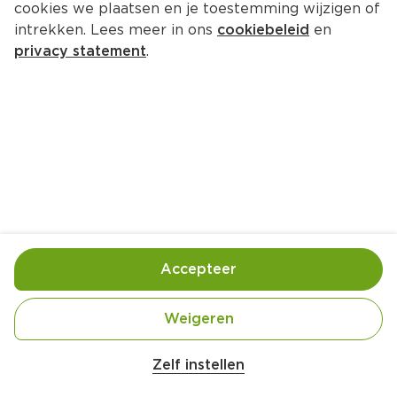
cookies we plaatsen en je toestemming wijzigen of
Het Borrelhuys Rookworst 
intrekken. Lees meer in ons
cookiebeleid
en
bommetjes
privacy statement
.
Per Bakje 120 g  (per kilo €29.08)
3.
49
Toevoegen
Bewaar in je lijstje
Accepteer
Handige informatie over dit product
Weigeren
Beter Leven 1 Ster
Zelf instellen