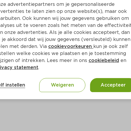
Bewaar i
Toevoegen
ze advertentiepartners om je gepersonaliseerde
vertenties te laten zien op onze website(s), maar ook
arbuiten. Ook kunnen wij jouw gegevens gebruiken om
alyses uit te voeren zoals het meten van de effectivitei
n onze advertenties. Als je alle cookies accepteert, dan
 je akkoord dat wij jouw gegevens (versleuteld) kunnen
len met derden. Via
cookievoorkeuren
kun je ook zelf
stellen welke cookies we plaatsen en je toestemming
jzigen of intrekken. Lees meer in ons
cookiebeleid
en
ivacy statement
.
ct
lf instellen
Weigeren
Accepteer