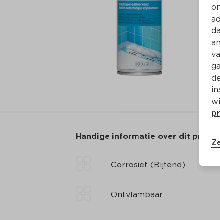
on
ad
da
an
va
ga
de
in
wi
pr
Handige informatie over dit produ
Ze
Corrosief (Bijtend)
Ontvlambaar