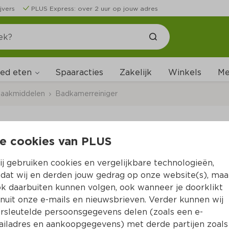
jvers
PLUS Express: over 2 uur op jouw adres
ed eten
Me
Spaaracties
Zakelijk
Winkels
aakmiddelen
Badkamerreiniger
e cookies van PLUS
HG Power foam dou
j gebruiken cookies en vergelijkbare technologieën,
Per Spuitbus 300 ml  (per liter €27.97)
dat wij en derden jouw gedrag op onze website(s), maa
k daarbuiten kunnen volgen, ook wanneer je doorklikt
8.
39
nuit onze e-mails en nieuwsbrieven. Verder kunnen wij
rsleutelde persoonsgegevens delen (zoals een e-
iladres en aankoopgegevens) met derde partijen zoals