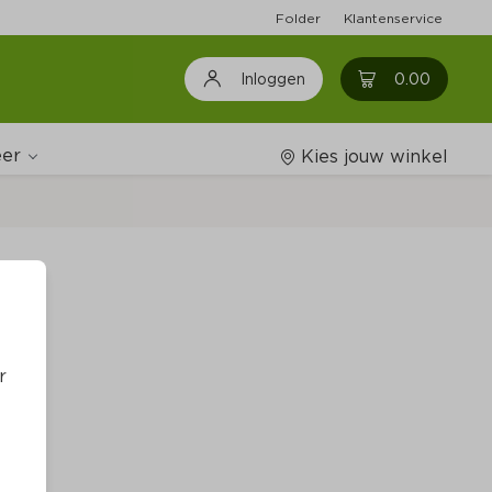
Folder
Klantenservice
0
0.00
Inloggen
er
Kies jouw winkel
Wijnshop
che
Boodschappenlijstjes
r