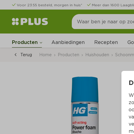
Voor 23:55 besteld, morgen in huis*
Meer dan 1600 Laagbli
Go
Producten
Aanbiedingen
Recepten
Terug
Home
Producten
Huishouden
Schoonm
D
Wi
zo
oo
va
ve
ma