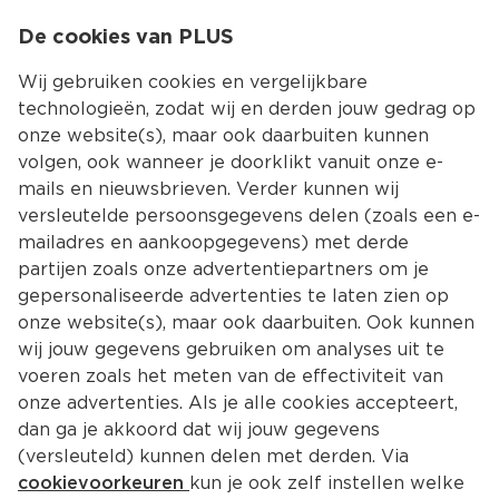
0
De cookies van PLUS
0.00
MENU
Wij gebruiken cookies en vergelijkbare
technologieën, zodat wij en derden jouw gedrag op
onze website(s), maar ook daarbuiten kunnen
Kies jouw winke
volgen, ook wanneer je doorklikt vanuit onze e-
Terug
Producten
mails en nieuwsbrieven. Verder kunnen wij
versleutelde persoonsgegevens delen (zoals een e-
mailadres en aankoopgegevens) met derde
partijen zoals onze advertentiepartners om je
gepersonaliseerde advertenties te laten zien op
onze website(s), maar ook daarbuiten. Ook kunnen
wij jouw gegevens gebruiken om analyses uit te
voeren zoals het meten van de effectiviteit van
onze advertenties. Als je alle cookies accepteert,
dan ga je akkoord dat wij jouw gegevens
(versleuteld) kunnen delen met derden. Via
cookievoorkeuren
kun je ook zelf instellen welke