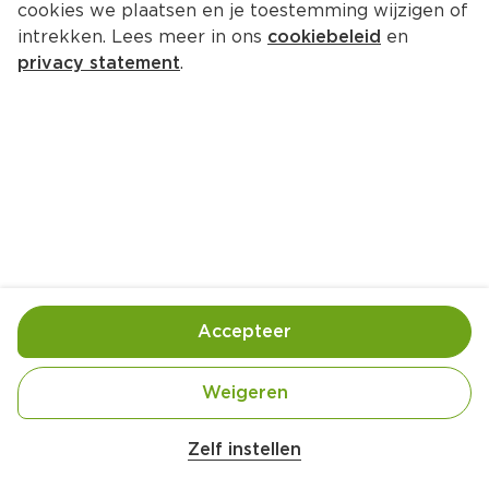
cookies we plaatsen en je toestemming wijzigen of
Holie's Crunchy bar protein 
intrekken. Lees meer in ons
cookiebeleid
en
lemon poppy
privacy statement
.
Doos 120 g  (kilo €27.42)
3.
29
Toevoegen
Bewaar in je lijstje
Accepteer
Handige informatie over dit product
Weigeren
Nutri-Score A
Zelf instellen