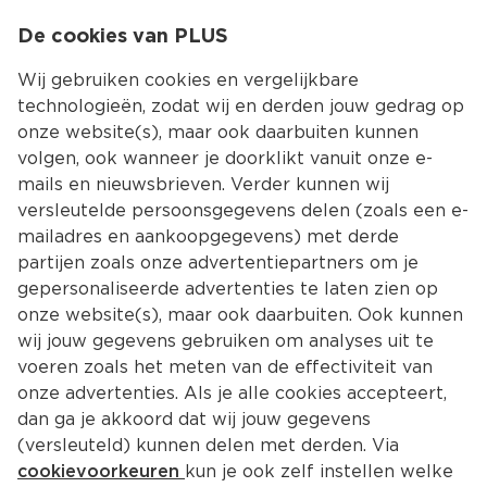
0
De cookies van PLUS
0.00
MENU
Wij gebruiken cookies en vergelijkbare
technologieën, zodat wij en derden jouw gedrag op
onze website(s), maar ook daarbuiten kunnen
Kies jouw winke
volgen, ook wanneer je doorklikt vanuit onze e-
Terug
Producten
mails en nieuwsbrieven. Verder kunnen wij
versleutelde persoonsgegevens delen (zoals een e-
mailadres en aankoopgegevens) met derde
partijen zoals onze advertentiepartners om je
gepersonaliseerde advertenties te laten zien op
onze website(s), maar ook daarbuiten. Ook kunnen
wij jouw gegevens gebruiken om analyses uit te
voeren zoals het meten van de effectiviteit van
onze advertenties. Als je alle cookies accepteert,
dan ga je akkoord dat wij jouw gegevens
(versleuteld) kunnen delen met derden. Via
cookievoorkeuren
kun je ook zelf instellen welke