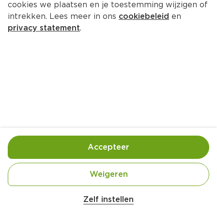
cookies we plaatsen en je toestemming wijzigen of
Honig Kruidenbuiltje 
intrekken. Lees meer in ons
cookiebeleid
en
kippenbouillon
privacy statement
.
Pak 13 g  (kilo €114.62)
1.
49
Toevoegen
Bewaar in je lijstje
Accepteer
Handige informatie over dit product
Weigeren
Honig Kruidenbuiltje voor Kippenbouillon is de 
basis voor je zelfgemaakte soep, saus, of ragout. 
Zelf instellen
Kooktijd: ca. 10 minuten voor lichtgekruide bouillon, 