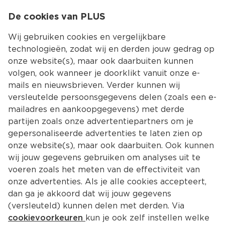
0
De cookies van PLUS
0.00
MENU
Wij gebruiken cookies en vergelijkbare
technologieën, zodat wij en derden jouw gedrag op
onze website(s), maar ook daarbuiten kunnen
Kies jouw winke
volgen, ook wanneer je doorklikt vanuit onze e-
Terug
Producten
mails en nieuwsbrieven. Verder kunnen wij
versleutelde persoonsgegevens delen (zoals een e-
mailadres en aankoopgegevens) met derde
partijen zoals onze advertentiepartners om je
gepersonaliseerde advertenties te laten zien op
onze website(s), maar ook daarbuiten. Ook kunnen
wij jouw gegevens gebruiken om analyses uit te
voeren zoals het meten van de effectiviteit van
onze advertenties. Als je alle cookies accepteert,
dan ga je akkoord dat wij jouw gegevens
(versleuteld) kunnen delen met derden. Via
cookievoorkeuren
kun je ook zelf instellen welke